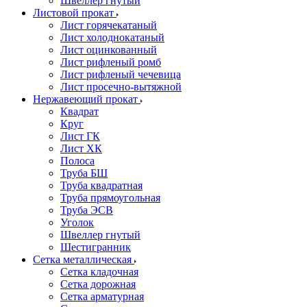
Швеллер гнутый
Листовой прокат
Лист горячекатаный
Лист холоднокатаный
Лист оцинкованный
Лист рифленый ромб
Лист рифленый чечевица
Лист просечно-вытяжной
Нержавеющий прокат
Квадрат
Круг
Лист ГК
Лист ХК
Полоса
Труба БШ
Труба квадратная
Труба прямоугольная
Труба ЭСВ
Уголок
Швеллер гнутый
Шестигранник
Сетка металлическая
Сетка кладочная
Сетка дорожная
Сетка арматурная