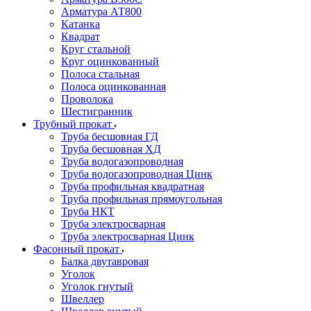
Арматура АТ800
Катанка
Квадрат
Круг стальной
Круг оцинкованный
Полоса стальная
Полоса оцинкованная
Проволока
Шестигранник
Трубный прокат
Труба бесшовная ГД
Труба бесшовная ХД
Труба водогазопроводная
Труба водогазопроводная Цинк
Труба профильная квадратная
Труба профильная прямоугольная
Труба НКТ
Труба электросварная
Труба электросварная Цинк
Фасонный прокат
Балка двутавровая
Уголок
Уголок гнутый
Швеллер