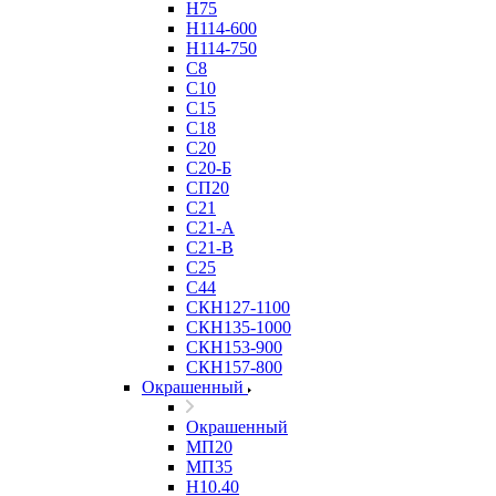
Н75
Н114-600
Н114-750
С8
С10
С15
С18
С20
С20-Б
СП20
С21
С21-А
С21-В
С25
С44
СКН127-1100
СКН135-1000
СКН153-900
СКН157-800
Окрашенный
Окрашенный
МП20
МП35
Н10.40