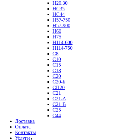
Н20.30
НС35
НС44
Н57-750
Н57-900
Н60
Н75
Н114-600
Н114-750
С8
С10
С15
С18
С20
С20-Б
СП20
С21
С21-А
С21-В
С25
С44
Доставка
Оплата
Контакты
Услуги