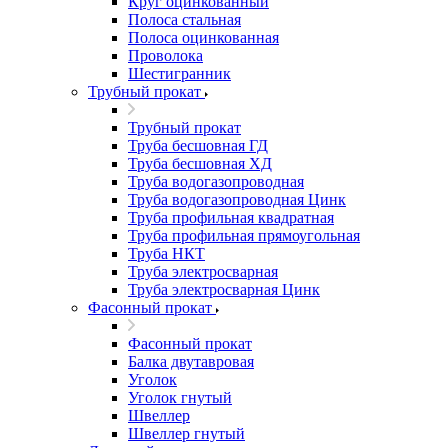
Круг оцинкованный
Полоса стальная
Полоса оцинкованная
Проволока
Шестигранник
Трубный прокат
Трубный прокат
Труба бесшовная ГД
Труба бесшовная ХД
Труба водогазопроводная
Труба водогазопроводная Цинк
Труба профильная квадратная
Труба профильная прямоугольная
Труба НКТ
Труба электросварная
Труба электросварная Цинк
Фасонный прокат
Фасонный прокат
Балка двутавровая
Уголок
Уголок гнутый
Швеллер
Швеллер гнутый