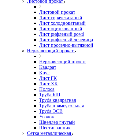
Листовой прокат
Листовой прокат
Лист горячекатаный
Лист холоднокатаный
Лист оцинкованный
Лист рифленый ромб
Лист рифленый чечевица
Лист просечно-вытяжной
Нержавеющий прокат
Нержавеющий прокат
Квадрат
Круг
Лист ГК
Лист ХК
Полоса
Труба БШ
Труба квадратная
Труба прямоугольная
Труба ЭСВ
Уголок
Швеллер гнутый
Шестигранник
Сетка металлическая