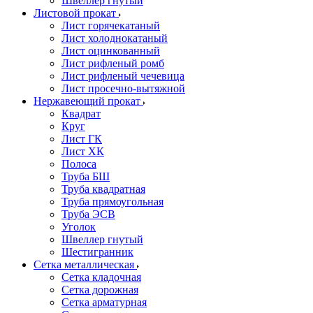
Швеллер гнутый
Листовой прокат
Лист горячекатаный
Лист холоднокатаный
Лист оцинкованный
Лист рифленый ромб
Лист рифленый чечевица
Лист просечно-вытяжной
Нержавеющий прокат
Квадрат
Круг
Лист ГК
Лист ХК
Полоса
Труба БШ
Труба квадратная
Труба прямоугольная
Труба ЭСВ
Уголок
Швеллер гнутый
Шестигранник
Сетка металлическая
Сетка кладочная
Сетка дорожная
Сетка арматурная