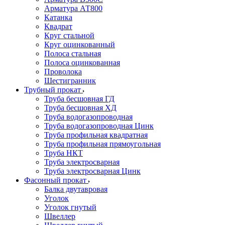
Арматура АТ800
Катанка
Квадрат
Круг стальной
Круг оцинкованный
Полоса стальная
Полоса оцинкованная
Проволока
Шестигранник
Трубный прокат
Труба бесшовная ГД
Труба бесшовная ХД
Труба водогазопроводная
Труба водогазопроводная Цинк
Труба профильная квадратная
Труба профильная прямоугольная
Труба НКТ
Труба электросварная
Труба электросварная Цинк
Фасонный прокат
Балка двутавровая
Уголок
Уголок гнутый
Швеллер