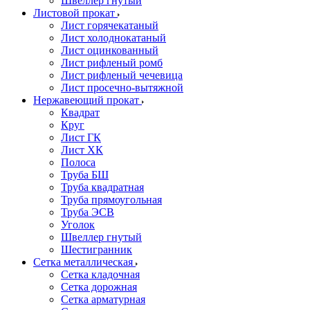
Швеллер гнутый
Листовой прокат
Лист горячекатаный
Лист холоднокатаный
Лист оцинкованный
Лист рифленый ромб
Лист рифленый чечевица
Лист просечно-вытяжной
Нержавеющий прокат
Квадрат
Круг
Лист ГК
Лист ХК
Полоса
Труба БШ
Труба квадратная
Труба прямоугольная
Труба ЭСВ
Уголок
Швеллер гнутый
Шестигранник
Сетка металлическая
Сетка кладочная
Сетка дорожная
Сетка арматурная