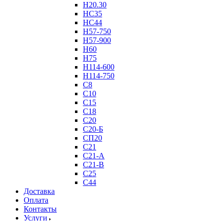
Н20.30
НС35
НС44
Н57-750
Н57-900
Н60
Н75
Н114-600
Н114-750
С8
С10
С15
С18
С20
С20-Б
СП20
С21
С21-А
С21-В
С25
С44
Доставка
Оплата
Контакты
Услуги