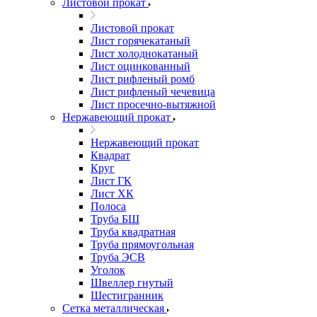
Листовой прокат
Листовой прокат
Лист горячекатаный
Лист холоднокатаный
Лист оцинкованный
Лист рифленый ромб
Лист рифленый чечевица
Лист просечно-вытяжной
Нержавеющий прокат
Нержавеющий прокат
Квадрат
Круг
Лист ГК
Лист ХК
Полоса
Труба БШ
Труба квадратная
Труба прямоугольная
Труба ЭСВ
Уголок
Швеллер гнутый
Шестигранник
Сетка металлическая