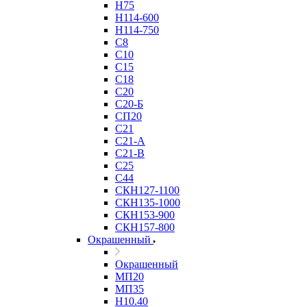
Н75
Н114-600
Н114-750
С8
С10
С15
С18
С20
С20-Б
СП20
С21
С21-А
С21-В
С25
С44
СКН127-1100
СКН135-1000
СКН153-900
СКН157-800
Окрашенный
Окрашенный
МП20
МП35
Н10.40