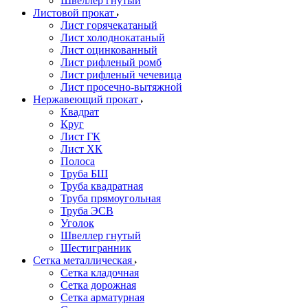
Швеллер гнутый
Листовой прокат
Лист горячекатаный
Лист холоднокатаный
Лист оцинкованный
Лист рифленый ромб
Лист рифленый чечевица
Лист просечно-вытяжной
Нержавеющий прокат
Квадрат
Круг
Лист ГК
Лист ХК
Полоса
Труба БШ
Труба квадратная
Труба прямоугольная
Труба ЭСВ
Уголок
Швеллер гнутый
Шестигранник
Сетка металлическая
Сетка кладочная
Сетка дорожная
Сетка арматурная