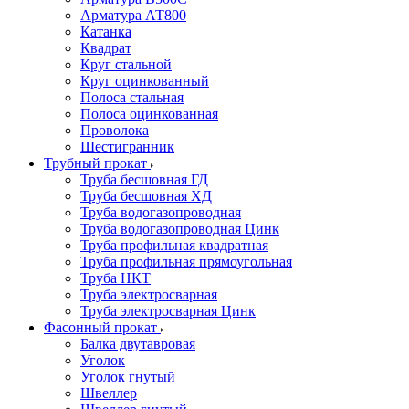
Арматура АТ800
Катанка
Квадрат
Круг стальной
Круг оцинкованный
Полоса стальная
Полоса оцинкованная
Проволока
Шестигранник
Трубный прокат
Труба бесшовная ГД
Труба бесшовная ХД
Труба водогазопроводная
Труба водогазопроводная Цинк
Труба профильная квадратная
Труба профильная прямоугольная
Труба НКТ
Труба электросварная
Труба электросварная Цинк
Фасонный прокат
Балка двутавровая
Уголок
Уголок гнутый
Швеллер