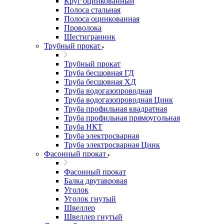
Круг оцинкованный
Полоса стальная
Полоса оцинкованная
Проволока
Шестигранник
Трубный прокат
Трубный прокат
Труба бесшовная ГД
Труба бесшовная ХД
Труба водогазопроводная
Труба водогазопроводная Цинк
Труба профильная квадратная
Труба профильная прямоугольная
Труба НКТ
Труба электросварная
Труба электросварная Цинк
Фасонный прокат
Фасонный прокат
Балка двутавровая
Уголок
Уголок гнутый
Швеллер
Швеллер гнутый