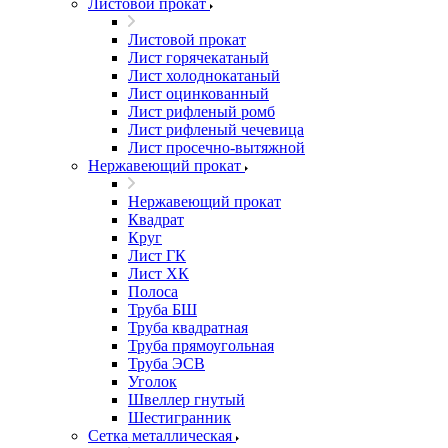
Листовой прокат
Листовой прокат
Лист горячекатаный
Лист холоднокатаный
Лист оцинкованный
Лист рифленый ромб
Лист рифленый чечевица
Лист просечно-вытяжной
Нержавеющий прокат
Нержавеющий прокат
Квадрат
Круг
Лист ГК
Лист ХК
Полоса
Труба БШ
Труба квадратная
Труба прямоугольная
Труба ЭСВ
Уголок
Швеллер гнутый
Шестигранник
Сетка металлическая