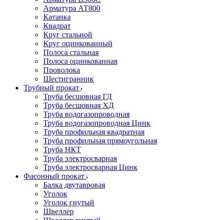
Арматура АТ800
Катанка
Квадрат
Круг стальной
Круг оцинкованный
Полоса стальная
Полоса оцинкованная
Проволока
Шестигранник
Трубный прокат
Труба бесшовная ГД
Труба бесшовная ХД
Труба водогазопроводная
Труба водогазопроводная Цинк
Труба профильная квадратная
Труба профильная прямоугольная
Труба НКТ
Труба электросварная
Труба электросварная Цинк
Фасонный прокат
Балка двутавровая
Уголок
Уголок гнутый
Швеллер