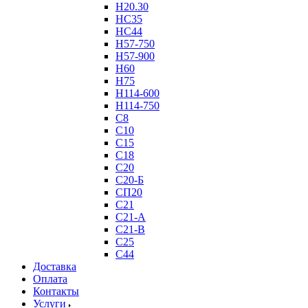
Н20.30
НС35
НС44
Н57-750
Н57-900
Н60
Н75
Н114-600
Н114-750
С8
С10
С15
С18
С20
С20-Б
СП20
С21
С21-А
С21-В
С25
С44
Доставка
Оплата
Контакты
Услуги