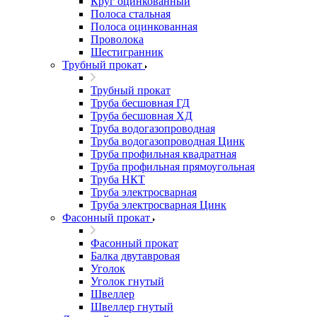
Круг оцинкованный
Полоса стальная
Полоса оцинкованная
Проволока
Шестигранник
Трубный прокат
Трубный прокат
Труба бесшовная ГД
Труба бесшовная ХД
Труба водогазопроводная
Труба водогазопроводная Цинк
Труба профильная квадратная
Труба профильная прямоугольная
Труба НКТ
Труба электросварная
Труба электросварная Цинк
Фасонный прокат
Фасонный прокат
Балка двутавровая
Уголок
Уголок гнутый
Швеллер
Швеллер гнутый