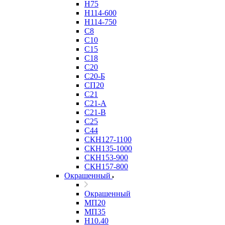
Н75
Н114-600
Н114-750
С8
С10
С15
С18
С20
С20-Б
СП20
С21
С21-А
С21-В
С25
С44
СКН127-1100
СКН135-1000
СКН153-900
СКН157-800
Окрашенный
Окрашенный
МП20
МП35
Н10.40