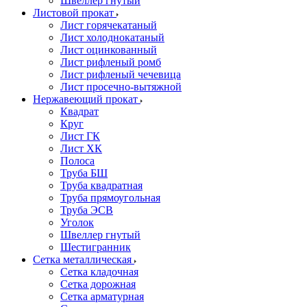
Швеллер гнутый
Листовой прокат
Лист горячекатаный
Лист холоднокатаный
Лист оцинкованный
Лист рифленый ромб
Лист рифленый чечевица
Лист просечно-вытяжной
Нержавеющий прокат
Квадрат
Круг
Лист ГК
Лист ХК
Полоса
Труба БШ
Труба квадратная
Труба прямоугольная
Труба ЭСВ
Уголок
Швеллер гнутый
Шестигранник
Сетка металлическая
Сетка кладочная
Сетка дорожная
Сетка арматурная