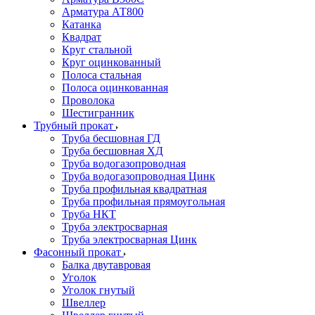
Арматура АТ800
Катанка
Квадрат
Круг стальной
Круг оцинкованный
Полоса стальная
Полоса оцинкованная
Проволока
Шестигранник
Трубный прокат
Труба бесшовная ГД
Труба бесшовная ХД
Труба водогазопроводная
Труба водогазопроводная Цинк
Труба профильная квадратная
Труба профильная прямоугольная
Труба НКТ
Труба электросварная
Труба электросварная Цинк
Фасонный прокат
Балка двутавровая
Уголок
Уголок гнутый
Швеллер