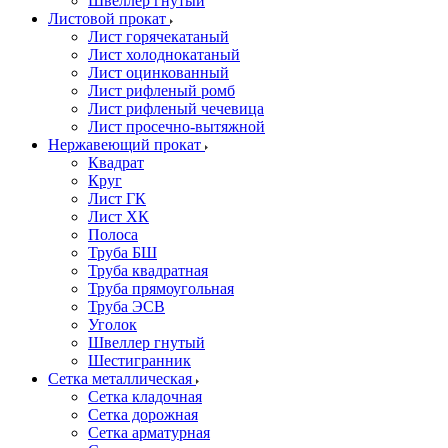
Швеллер гнутый
Листовой прокат
Лист горячекатаный
Лист холоднокатаный
Лист оцинкованный
Лист рифленый ромб
Лист рифленый чечевица
Лист просечно-вытяжной
Нержавеющий прокат
Квадрат
Круг
Лист ГК
Лист ХК
Полоса
Труба БШ
Труба квадратная
Труба прямоугольная
Труба ЭСВ
Уголок
Швеллер гнутый
Шестигранник
Сетка металлическая
Сетка кладочная
Сетка дорожная
Сетка арматурная