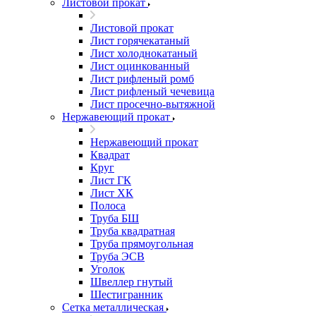
Листовой прокат
Листовой прокат
Лист горячекатаный
Лист холоднокатаный
Лист оцинкованный
Лист рифленый ромб
Лист рифленый чечевица
Лист просечно-вытяжной
Нержавеющий прокат
Нержавеющий прокат
Квадрат
Круг
Лист ГК
Лист ХК
Полоса
Труба БШ
Труба квадратная
Труба прямоугольная
Труба ЭСВ
Уголок
Швеллер гнутый
Шестигранник
Сетка металлическая