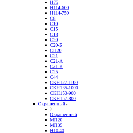
Н75
Н114-600
Н114-750
С8
С10
С15
С18
С20
С20-Б
СП20
С21
С21-А
С21-В
С25
С44
СКН127-1100
СКН135-1000
СКН153-900
СКН157-800
Окрашенный
Окрашенный
МП20
МП35
Н10.40