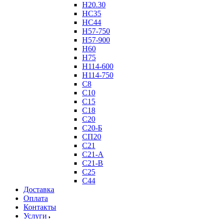
Н20.30
НС35
НС44
Н57-750
Н57-900
Н60
Н75
Н114-600
Н114-750
С8
С10
С15
С18
С20
С20-Б
СП20
С21
С21-А
С21-В
С25
С44
Доставка
Оплата
Контакты
Услуги