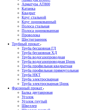
Арматура АТ800
Катанка
Квадрат
Круг стальной
Круг оцинкованный
Полоса стальная
Полоса оцинкованная
Проволока
Шестигранник
Трубный прокат
Труба бесшовная ГД
Труба бесшовная ХД
Труба водогазопроводная
Труба водогазопроводная Цинк
Труба профильная квадратная
Труба профильная прямоугольная
Труба НКТ
Труба электросварная
Труба электросварная Цинк
Фасонный прокат
Балка двутавровая
Уголок
Уголок гнутый
Швеллер