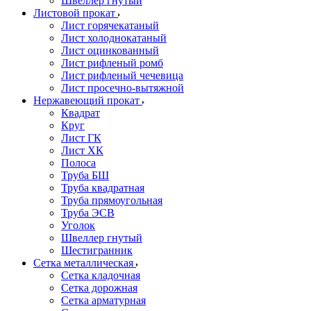
Швеллер гнутый
Листовой прокат
Лист горячекатаный
Лист холоднокатаный
Лист оцинкованный
Лист рифленый ромб
Лист рифленый чечевица
Лист просечно-вытяжной
Нержавеющий прокат
Квадрат
Круг
Лист ГК
Лист ХК
Полоса
Труба БШ
Труба квадратная
Труба прямоугольная
Труба ЭСВ
Уголок
Швеллер гнутый
Шестигранник
Сетка металлическая
Сетка кладочная
Сетка дорожная
Сетка арматурная