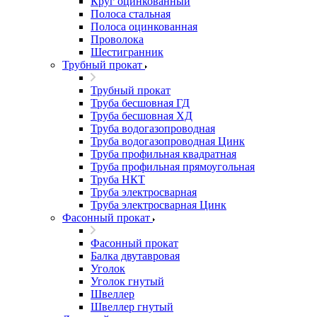
Круг оцинкованный
Полоса стальная
Полоса оцинкованная
Проволока
Шестигранник
Трубный прокат
Трубный прокат
Труба бесшовная ГД
Труба бесшовная ХД
Труба водогазопроводная
Труба водогазопроводная Цинк
Труба профильная квадратная
Труба профильная прямоугольная
Труба НКТ
Труба электросварная
Труба электросварная Цинк
Фасонный прокат
Фасонный прокат
Балка двутавровая
Уголок
Уголок гнутый
Швеллер
Швеллер гнутый