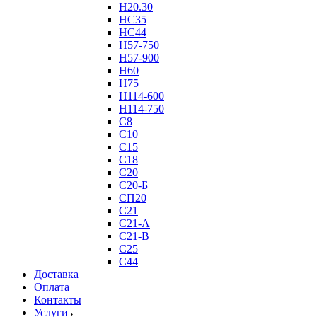
Н20.30
НС35
НС44
Н57-750
Н57-900
Н60
Н75
Н114-600
Н114-750
С8
С10
С15
С18
С20
С20-Б
СП20
С21
С21-А
С21-В
С25
С44
Доставка
Оплата
Контакты
Услуги