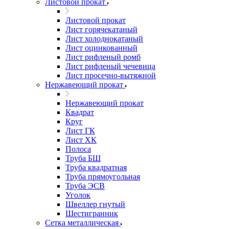
Листовой прокат
Листовой прокат
Лист горячекатаный
Лист холоднокатаный
Лист оцинкованный
Лист рифленый ромб
Лист рифленый чечевица
Лист просечно-вытяжной
Нержавеющий прокат
Нержавеющий прокат
Квадрат
Круг
Лист ГК
Лист ХК
Полоса
Труба БШ
Труба квадратная
Труба прямоугольная
Труба ЭСВ
Уголок
Швеллер гнутый
Шестигранник
Сетка металлическая