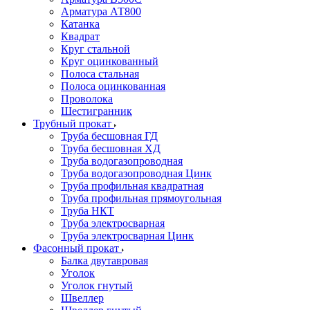
Арматура АТ800
Катанка
Квадрат
Круг стальной
Круг оцинкованный
Полоса стальная
Полоса оцинкованная
Проволока
Шестигранник
Трубный прокат
Труба бесшовная ГД
Труба бесшовная ХД
Труба водогазопроводная
Труба водогазопроводная Цинк
Труба профильная квадратная
Труба профильная прямоугольная
Труба НКТ
Труба электросварная
Труба электросварная Цинк
Фасонный прокат
Балка двутавровая
Уголок
Уголок гнутый
Швеллер