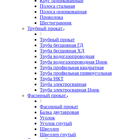
Круг оцинкованный
Полоса стальная
Полоса оцинкованная
Проволока
Шестигранник
Трубный прокат
Трубный прокат
Труба бесшовная ГД
Труба бесшовная ХД
Труба водогазопроводная
Труба водогазопроводная Цинк
Труба профильная квадратная
Труба профильная прямоугольная
Труба НКТ
Труба электросварная
Труба электросварная Цинк
Фасонный прокат
Фасонный прокат
Балка двутавровая
Уголок
Уголок гнутый
Швеллер
Швеллер гнутый