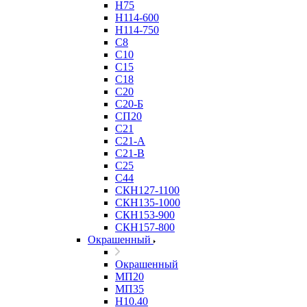
Н75
Н114-600
Н114-750
С8
С10
С15
С18
С20
С20-Б
СП20
С21
С21-А
С21-В
С25
С44
СКН127-1100
СКН135-1000
СКН153-900
СКН157-800
Окрашенный
Окрашенный
МП20
МП35
Н10.40