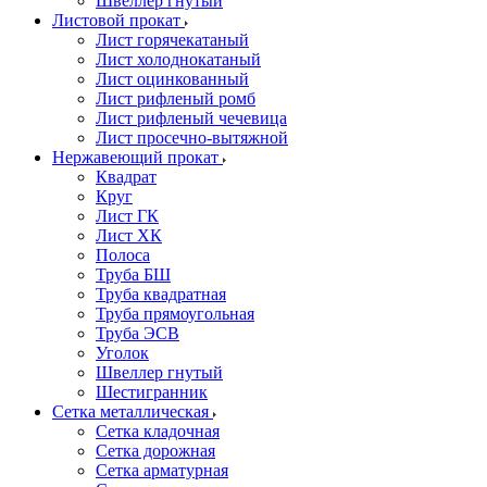
Швеллер гнутый
Листовой прокат
Лист горячекатаный
Лист холоднокатаный
Лист оцинкованный
Лист рифленый ромб
Лист рифленый чечевица
Лист просечно-вытяжной
Нержавеющий прокат
Квадрат
Круг
Лист ГК
Лист ХК
Полоса
Труба БШ
Труба квадратная
Труба прямоугольная
Труба ЭСВ
Уголок
Швеллер гнутый
Шестигранник
Сетка металлическая
Сетка кладочная
Сетка дорожная
Сетка арматурная