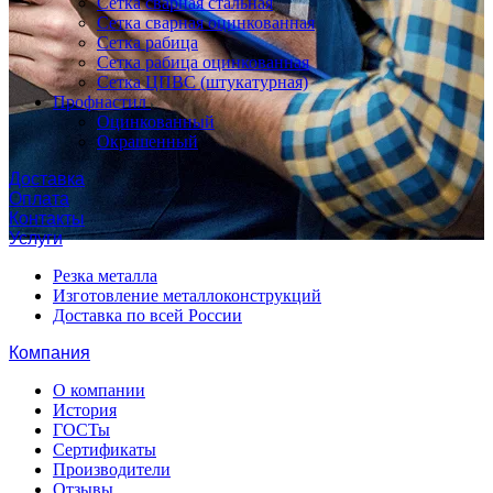
Сетка сварная стальная
Сетка сварная оцинкованная
Сетка рабица
Сетка рабица оцинкованная
Сетка ЦПВС (штукатурная)
Профнастил
Оцинкованный
Окрашенный
Доставка
Оплата
Контакты
Услуги
Резка металла
Изготовление металлоконструкций
Доставка по всей России
Компания
О компании
История
ГОСТы
Сертификаты
Производители
Отзывы