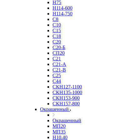
Н75
Н114-600
Н114-750
С8
С10
С15
С18
С20
С20-Б
СП20
С21
С21-А
С21-В
С25
С44
СКН127-1100
СКН135-1000
СКН153-900
СКН157-800
Окрашенный
Окрашенный
МП20
МП35
Н10.40