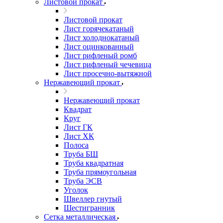
Листовой прокат
Листовой прокат
Лист горячекатаный
Лист холоднокатаный
Лист оцинкованный
Лист рифленый ромб
Лист рифленый чечевица
Лист просечно-вытяжной
Нержавеющий прокат
Нержавеющий прокат
Квадрат
Круг
Лист ГК
Лист ХК
Полоса
Труба БШ
Труба квадратная
Труба прямоугольная
Труба ЭСВ
Уголок
Швеллер гнутый
Шестигранник
Сетка металлическая