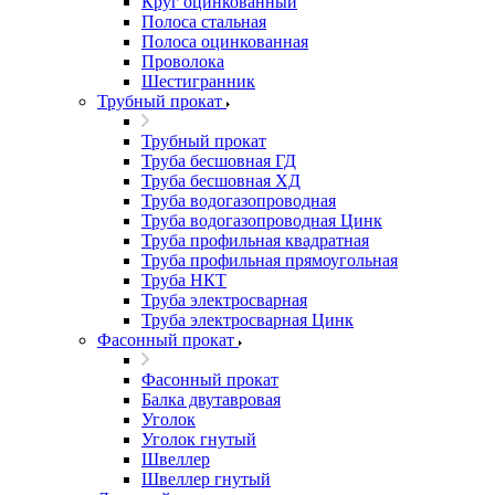
Круг оцинкованный
Полоса стальная
Полоса оцинкованная
Проволока
Шестигранник
Трубный прокат
Трубный прокат
Труба бесшовная ГД
Труба бесшовная ХД
Труба водогазопроводная
Труба водогазопроводная Цинк
Труба профильная квадратная
Труба профильная прямоугольная
Труба НКТ
Труба электросварная
Труба электросварная Цинк
Фасонный прокат
Фасонный прокат
Балка двутавровая
Уголок
Уголок гнутый
Швеллер
Швеллер гнутый