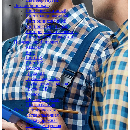
Швеллер гнутый
Листовой прокат
Лист горячекатаный
Лист холоднокатаный
Лист оцинкованный
Лист рифленый ромб
Лист рифленый чечевица
Лист просечно-вытяжной
Нержавеющий прокат
Квадрат
Круг
Лист ГК
Лист ХК
Полоса
Труба БШ
Труба квадратная
Труба прямоугольная
Труба ЭСВ
Уголок
Швеллер гнутый
Шестигранник
Сетка металлическая
Сетка кладочная
Сетка дорожная
Сетка арматурная