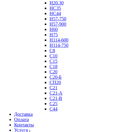
Н20.30
НС35
НС44
Н57-750
Н57-900
Н60
Н75
Н114-600
Н114-750
С8
С10
С15
С18
С20
С20-Б
СП20
С21
С21-А
С21-В
С25
С44
Доставка
Оплата
Контакты
Услуги