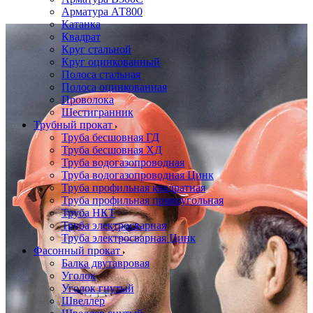
Арматура АТ800
Катанка
Квадрат
Круг стальной
Круг оцинкованный
Полоса стальная
Полоса оцинкованная
Проволока
Шестигранник
Трубный прокат
Труба бесшовная ГД
Труба бесшовная ХД
Труба водогазопроводная
Труба водогазопроводная Цинк
Труба профильная квадратная
Труба профильная прямоугольная
Труба НКТ
Труба электросварная
Труба электросварная Цинк
Фасонный прокат
Балка двутавровая
Уголок
Уголок гнутый
Швеллер