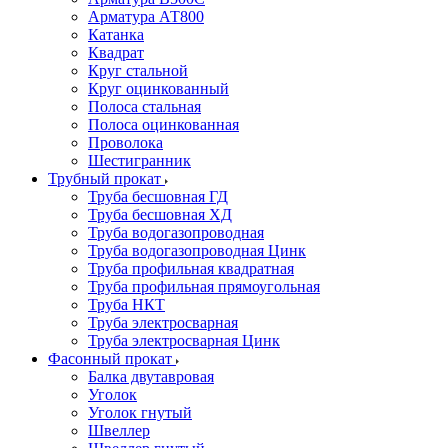
Арматура АТ800
Катанка
Квадрат
Круг стальной
Круг оцинкованный
Полоса стальная
Полоса оцинкованная
Проволока
Шестигранник
Трубный прокат
Труба бесшовная ГД
Труба бесшовная ХД
Труба водогазопроводная
Труба водогазопроводная Цинк
Труба профильная квадратная
Труба профильная прямоугольная
Труба НКТ
Труба электросварная
Труба электросварная Цинк
Фасонный прокат
Балка двутавровая
Уголок
Уголок гнутый
Швеллер