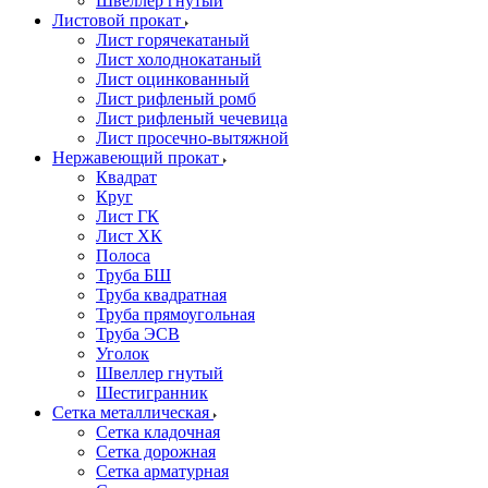
Швеллер гнутый
Листовой прокат
Лист горячекатаный
Лист холоднокатаный
Лист оцинкованный
Лист рифленый ромб
Лист рифленый чечевица
Лист просечно-вытяжной
Нержавеющий прокат
Квадрат
Круг
Лист ГК
Лист ХК
Полоса
Труба БШ
Труба квадратная
Труба прямоугольная
Труба ЭСВ
Уголок
Швеллер гнутый
Шестигранник
Сетка металлическая
Сетка кладочная
Сетка дорожная
Сетка арматурная