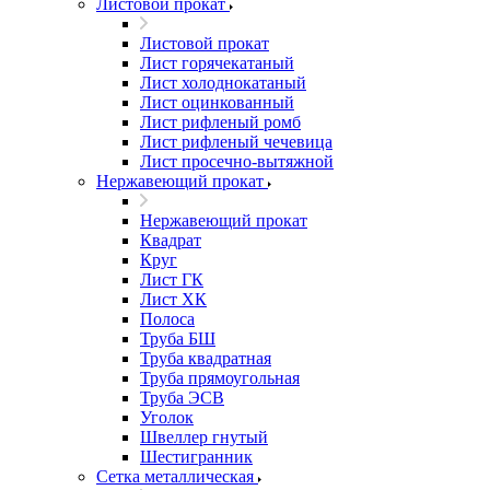
Листовой прокат
Листовой прокат
Лист горячекатаный
Лист холоднокатаный
Лист оцинкованный
Лист рифленый ромб
Лист рифленый чечевица
Лист просечно-вытяжной
Нержавеющий прокат
Нержавеющий прокат
Квадрат
Круг
Лист ГК
Лист ХК
Полоса
Труба БШ
Труба квадратная
Труба прямоугольная
Труба ЭСВ
Уголок
Швеллер гнутый
Шестигранник
Сетка металлическая