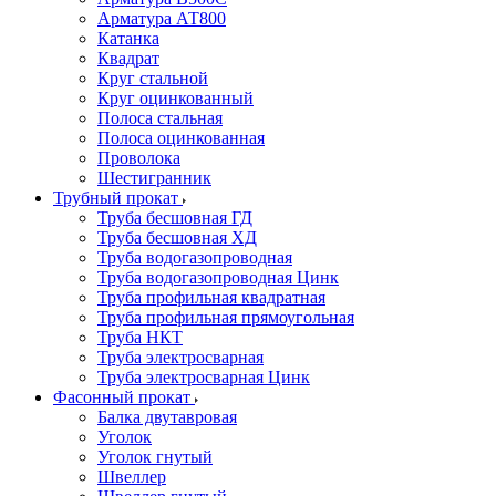
Арматура АТ800
Катанка
Квадрат
Круг стальной
Круг оцинкованный
Полоса стальная
Полоса оцинкованная
Проволока
Шестигранник
Трубный прокат
Труба бесшовная ГД
Труба бесшовная ХД
Труба водогазопроводная
Труба водогазопроводная Цинк
Труба профильная квадратная
Труба профильная прямоугольная
Труба НКТ
Труба электросварная
Труба электросварная Цинк
Фасонный прокат
Балка двутавровая
Уголок
Уголок гнутый
Швеллер