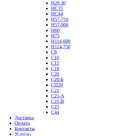
Н20.30
НС35
НС44
Н57-750
Н57-900
Н60
Н75
Н114-600
Н114-750
С8
С10
С15
С18
С20
С20-Б
СП20
С21
С21-А
С21-В
С25
С44
Доставка
Оплата
Контакты
Услуги