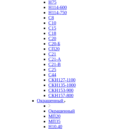
Н75
Н114-600
Н114-750
С8
С10
С15
С18
С20
С20-Б
СП20
С21
С21-А
С21-В
С25
С44
СКН127-1100
СКН135-1000
СКН153-900
СКН157-800
Окрашенный
Окрашенный
МП20
МП35
Н10.40