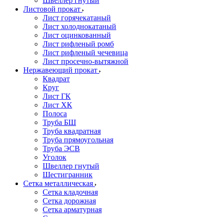
Швеллер гнутый
Листовой прокат
Лист горячекатаный
Лист холоднокатаный
Лист оцинкованный
Лист рифленый ромб
Лист рифленый чечевица
Лист просечно-вытяжной
Нержавеющий прокат
Квадрат
Круг
Лист ГК
Лист ХК
Полоса
Труба БШ
Труба квадратная
Труба прямоугольная
Труба ЭСВ
Уголок
Швеллер гнутый
Шестигранник
Сетка металлическая
Сетка кладочная
Сетка дорожная
Сетка арматурная