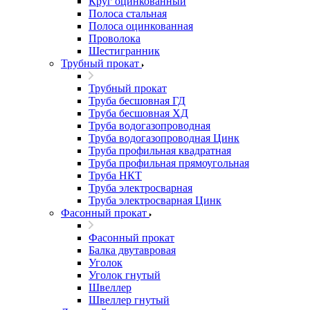
Круг оцинкованный
Полоса стальная
Полоса оцинкованная
Проволока
Шестигранник
Трубный прокат
Трубный прокат
Труба бесшовная ГД
Труба бесшовная ХД
Труба водогазопроводная
Труба водогазопроводная Цинк
Труба профильная квадратная
Труба профильная прямоугольная
Труба НКТ
Труба электросварная
Труба электросварная Цинк
Фасонный прокат
Фасонный прокат
Балка двутавровая
Уголок
Уголок гнутый
Швеллер
Швеллер гнутый