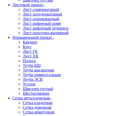
Швеллер гнутый
Листовой прокат
Лист горячекатаный
Лист холоднокатаный
Лист оцинкованный
Лист рифленый ромб
Лист рифленый чечевица
Лист просечно-вытяжной
Нержавеющий прокат
Квадрат
Круг
Лист ГК
Лист ХК
Полоса
Труба БШ
Труба квадратная
Труба прямоугольная
Труба ЭСВ
Уголок
Швеллер гнутый
Шестигранник
Сетка металлическая
Сетка кладочная
Сетка дорожная
Сетка арматурная