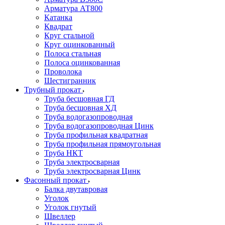
Арматура АТ800
Катанка
Квадрат
Круг стальной
Круг оцинкованный
Полоса стальная
Полоса оцинкованная
Проволока
Шестигранник
Трубный прокат
Труба бесшовная ГД
Труба бесшовная ХД
Труба водогазопроводная
Труба водогазопроводная Цинк
Труба профильная квадратная
Труба профильная прямоугольная
Труба НКТ
Труба электросварная
Труба электросварная Цинк
Фасонный прокат
Балка двутавровая
Уголок
Уголок гнутый
Швеллер