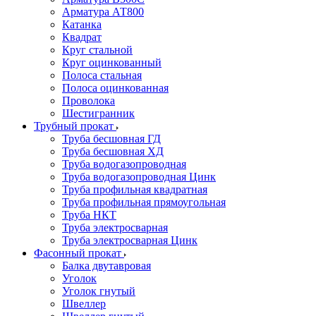
Арматура АТ800
Катанка
Квадрат
Круг стальной
Круг оцинкованный
Полоса стальная
Полоса оцинкованная
Проволока
Шестигранник
Трубный прокат
Труба бесшовная ГД
Труба бесшовная ХД
Труба водогазопроводная
Труба водогазопроводная Цинк
Труба профильная квадратная
Труба профильная прямоугольная
Труба НКТ
Труба электросварная
Труба электросварная Цинк
Фасонный прокат
Балка двутавровая
Уголок
Уголок гнутый
Швеллер