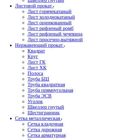
Швеллер гнутый
Листовой прокат
Лист горячекатаный
Лист холоднокатаный
Лист оцинкованный
Лист рифленый ромб
Лист рифленый чечевица
Лист просечно-вытяжной
Нержавеющий прокат
Квадрат
Круг
Лист ГК
Лист ХК
Полоса
Труба БШ
Труба квадратная
Труба прямоугольная
Труба ЭСВ
Уголок
Швеллер гнутый
Шестигранник
Сетка металлическая
Сетка кладочная
Сетка дорожная
Сетка арматурная