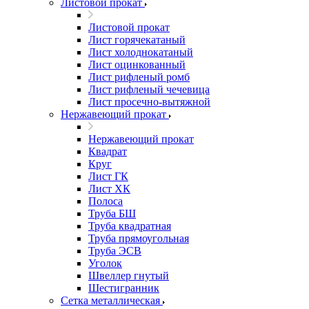
Листовой прокат
Листовой прокат
Лист горячекатаный
Лист холоднокатаный
Лист оцинкованный
Лист рифленый ромб
Лист рифленый чечевица
Лист просечно-вытяжной
Нержавеющий прокат
Нержавеющий прокат
Квадрат
Круг
Лист ГК
Лист ХК
Полоса
Труба БШ
Труба квадратная
Труба прямоугольная
Труба ЭСВ
Уголок
Швеллер гнутый
Шестигранник
Сетка металлическая