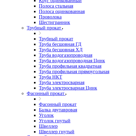
Круг оцинкованный
Полоса стальная
Полоса оцинкованная
Проволока
Шестигранник
Трубный прокат
Трубный прокат
Труба бесшовная ГД
Труба бесшовная ХД
Труба водогазопроводная
Труба водогазопроводная Цинк
Труба профильная квадратная
Труба профильная прямоугольная
Труба НКТ
Труба электросварная
Труба электросварная Цинк
Фасонный прокат
Фасонный прокат
Балка двутавровая
Уголок
Уголок гнутый
Швеллер
Швеллер гнутый