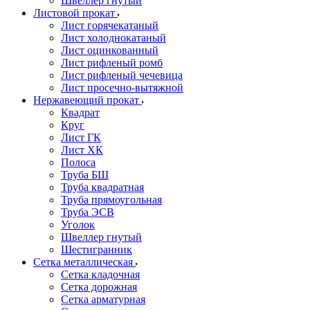
Швеллер гнутый
Листовой прокат
Лист горячекатаный
Лист холоднокатаный
Лист оцинкованный
Лист рифленый ромб
Лист рифленый чечевица
Лист просечно-вытяжной
Нержавеющий прокат
Квадрат
Круг
Лист ГК
Лист ХК
Полоса
Труба БШ
Труба квадратная
Труба прямоугольная
Труба ЭСВ
Уголок
Швеллер гнутый
Шестигранник
Сетка металлическая
Сетка кладочная
Сетка дорожная
Сетка арматурная