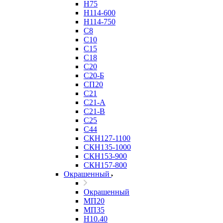
Н75
Н114-600
Н114-750
С8
С10
С15
С18
С20
С20-Б
СП20
С21
С21-А
С21-В
С25
С44
СКН127-1100
СКН135-1000
СКН153-900
СКН157-800
Окрашенный
Окрашенный
МП20
МП35
Н10.40