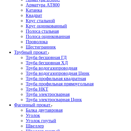
Арматура АТ800
Катанка
Квадрат
Круг стальной
Круг оцинкованный
Полоса стальная
Полоса оцинкованная
Проволока
Шестигранник
Трубный прокат
Труба бесшовная ГД
Труба бесшовная ХД
Труба водогазопроводная
Труба водогазопроводная Цинк
Труба профильная квадратная
Труба профильная прямоугольная
Труба НКТ
Труба электросварная
Труба электросварная Цинк
Фасонный прокат
Балка двутавровая
Уголок
Уголок гнутый
Швеллер