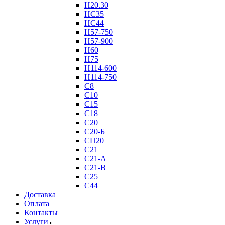
Н20.30
НС35
НС44
Н57-750
Н57-900
Н60
Н75
Н114-600
Н114-750
С8
С10
С15
С18
С20
С20-Б
СП20
С21
С21-А
С21-В
С25
С44
Доставка
Оплата
Контакты
Услуги