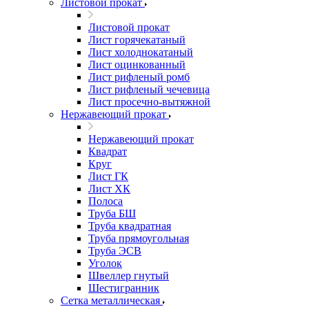
Листовой прокат
Листовой прокат
Лист горячекатаный
Лист холоднокатаный
Лист оцинкованный
Лист рифленый ромб
Лист рифленый чечевица
Лист просечно-вытяжной
Нержавеющий прокат
Нержавеющий прокат
Квадрат
Круг
Лист ГК
Лист ХК
Полоса
Труба БШ
Труба квадратная
Труба прямоугольная
Труба ЭСВ
Уголок
Швеллер гнутый
Шестигранник
Сетка металлическая