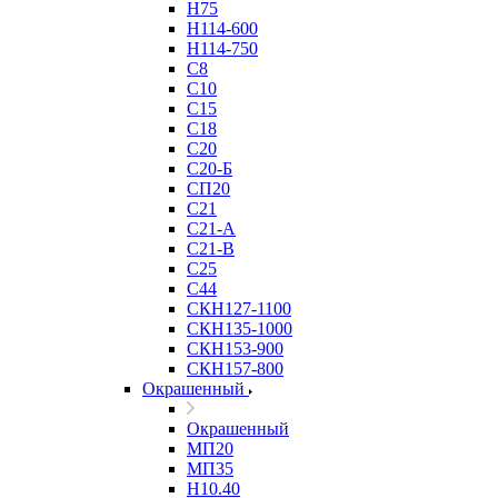
Н75
Н114-600
Н114-750
С8
С10
С15
С18
С20
С20-Б
СП20
С21
С21-А
С21-В
С25
С44
СКН127-1100
СКН135-1000
СКН153-900
СКН157-800
Окрашенный
Окрашенный
МП20
МП35
Н10.40