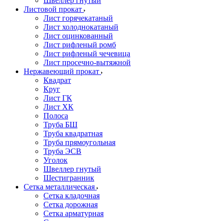
Швеллер гнутый
Листовой прокат
Лист горячекатаный
Лист холоднокатаный
Лист оцинкованный
Лист рифленый ромб
Лист рифленый чечевица
Лист просечно-вытяжной
Нержавеющий прокат
Квадрат
Круг
Лист ГК
Лист ХК
Полоса
Труба БШ
Труба квадратная
Труба прямоугольная
Труба ЭСВ
Уголок
Швеллер гнутый
Шестигранник
Сетка металлическая
Сетка кладочная
Сетка дорожная
Сетка арматурная