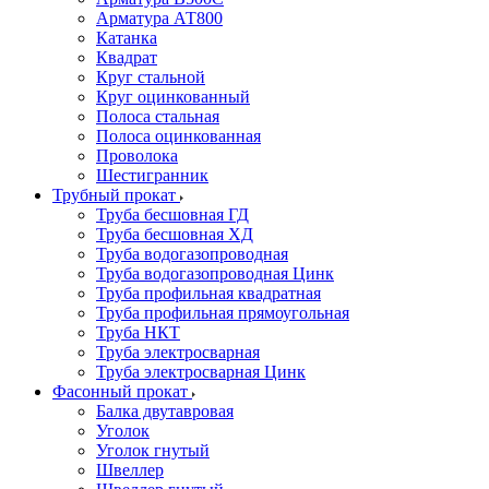
Арматура АТ800
Катанка
Квадрат
Круг стальной
Круг оцинкованный
Полоса стальная
Полоса оцинкованная
Проволока
Шестигранник
Трубный прокат
Труба бесшовная ГД
Труба бесшовная ХД
Труба водогазопроводная
Труба водогазопроводная Цинк
Труба профильная квадратная
Труба профильная прямоугольная
Труба НКТ
Труба электросварная
Труба электросварная Цинк
Фасонный прокат
Балка двутавровая
Уголок
Уголок гнутый
Швеллер