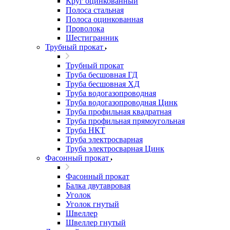
Круг оцинкованный
Полоса стальная
Полоса оцинкованная
Проволока
Шестигранник
Трубный прокат
Трубный прокат
Труба бесшовная ГД
Труба бесшовная ХД
Труба водогазопроводная
Труба водогазопроводная Цинк
Труба профильная квадратная
Труба профильная прямоугольная
Труба НКТ
Труба электросварная
Труба электросварная Цинк
Фасонный прокат
Фасонный прокат
Балка двутавровая
Уголок
Уголок гнутый
Швеллер
Швеллер гнутый