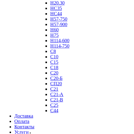
Н20.30
НС35
НС44
Н57-750
Н57-900
Н60
Н75
Н114-600
Н114-750
С8
С10
С15
С18
С20
С20-Б
СП20
С21
С21-А
С21-В
С25
С44
Доставка
Оплата
Контакты
Услуги