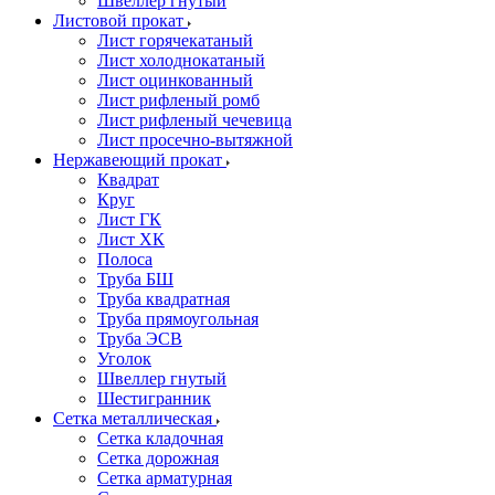
Швеллер гнутый
Листовой прокат
Лист горячекатаный
Лист холоднокатаный
Лист оцинкованный
Лист рифленый ромб
Лист рифленый чечевица
Лист просечно-вытяжной
Нержавеющий прокат
Квадрат
Круг
Лист ГК
Лист ХК
Полоса
Труба БШ
Труба квадратная
Труба прямоугольная
Труба ЭСВ
Уголок
Швеллер гнутый
Шестигранник
Сетка металлическая
Сетка кладочная
Сетка дорожная
Сетка арматурная