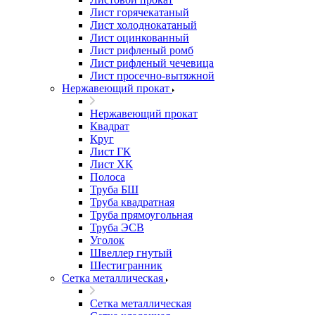
Лист горячекатаный
Лист холоднокатаный
Лист оцинкованный
Лист рифленый ромб
Лист рифленый чечевица
Лист просечно-вытяжной
Нержавеющий прокат
Нержавеющий прокат
Квадрат
Круг
Лист ГК
Лист ХК
Полоса
Труба БШ
Труба квадратная
Труба прямоугольная
Труба ЭСВ
Уголок
Швеллер гнутый
Шестигранник
Сетка металлическая
Сетка металлическая