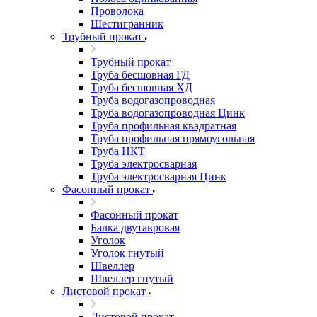
Проволока
Шестигранник
Трубный прокат
Трубный прокат
Труба бесшовная ГД
Труба бесшовная ХД
Труба водогазопроводная
Труба водогазопроводная Цинк
Труба профильная квадратная
Труба профильная прямоугольная
Труба НКТ
Труба электросварная
Труба электросварная Цинк
Фасонный прокат
Фасонный прокат
Балка двутавровая
Уголок
Уголок гнутый
Швеллер
Швеллер гнутый
Листовой прокат
Листовой прокат