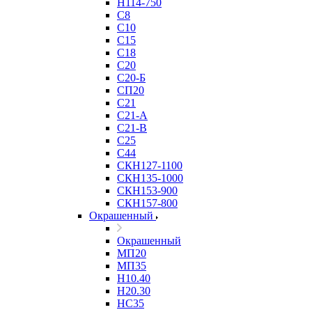
Н114-750
С8
С10
С15
С18
С20
С20-Б
СП20
С21
С21-А
С21-В
С25
С44
СКН127-1100
СКН135-1000
СКН153-900
СКН157-800
Окрашенный
Окрашенный
МП20
МП35
Н10.40
Н20.30
НС35