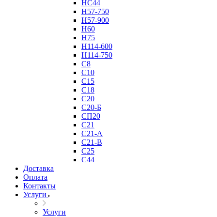
НС44
Н57-750
Н57-900
Н60
Н75
Н114-600
Н114-750
С8
С10
С15
С18
С20
С20-Б
СП20
С21
С21-А
С21-В
С25
С44
Доставка
Оплата
Контакты
Услуги
Услуги