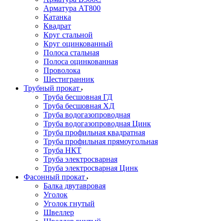
Арматура АТ800
Катанка
Квадрат
Круг стальной
Круг оцинкованный
Полоса стальная
Полоса оцинкованная
Проволока
Шестигранник
Трубный прокат
Труба бесшовная ГД
Труба бесшовная ХД
Труба водогазопроводная
Труба водогазопроводная Цинк
Труба профильная квадратная
Труба профильная прямоугольная
Труба НКТ
Труба электросварная
Труба электросварная Цинк
Фасонный прокат
Балка двутавровая
Уголок
Уголок гнутый
Швеллер