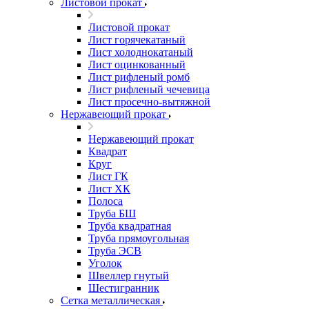
Листовой прокат
Листовой прокат
Лист горячекатаный
Лист холоднокатаный
Лист оцинкованный
Лист рифленый ромб
Лист рифленый чечевица
Лист просечно-вытяжной
Нержавеющий прокат
Нержавеющий прокат
Квадрат
Круг
Лист ГК
Лист ХК
Полоса
Труба БШ
Труба квадратная
Труба прямоугольная
Труба ЭСВ
Уголок
Швеллер гнутый
Шестигранник
Сетка металлическая