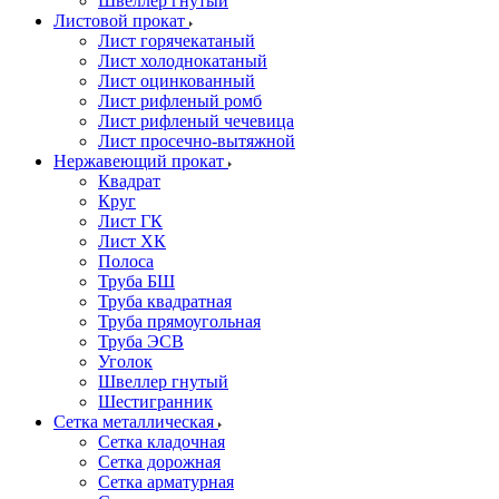
Швеллер гнутый
Листовой прокат
Лист горячекатаный
Лист холоднокатаный
Лист оцинкованный
Лист рифленый ромб
Лист рифленый чечевица
Лист просечно-вытяжной
Нержавеющий прокат
Квадрат
Круг
Лист ГК
Лист ХК
Полоса
Труба БШ
Труба квадратная
Труба прямоугольная
Труба ЭСВ
Уголок
Швеллер гнутый
Шестигранник
Сетка металлическая
Сетка кладочная
Сетка дорожная
Сетка арматурная