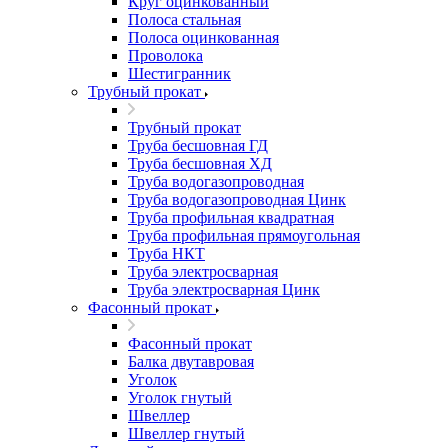
Круг оцинкованный
Полоса стальная
Полоса оцинкованная
Проволока
Шестигранник
Трубный прокат
Трубный прокат
Труба бесшовная ГД
Труба бесшовная ХД
Труба водогазопроводная
Труба водогазопроводная Цинк
Труба профильная квадратная
Труба профильная прямоугольная
Труба НКТ
Труба электросварная
Труба электросварная Цинк
Фасонный прокат
Фасонный прокат
Балка двутавровая
Уголок
Уголок гнутый
Швеллер
Швеллер гнутый