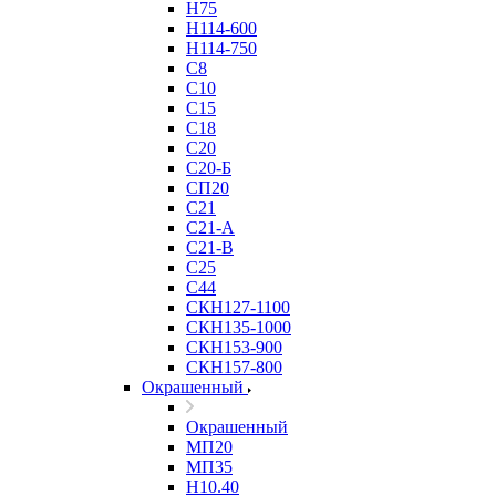
Н75
Н114-600
Н114-750
С8
С10
С15
С18
С20
С20-Б
СП20
С21
С21-А
С21-В
С25
С44
СКН127-1100
СКН135-1000
СКН153-900
СКН157-800
Окрашенный
Окрашенный
МП20
МП35
Н10.40