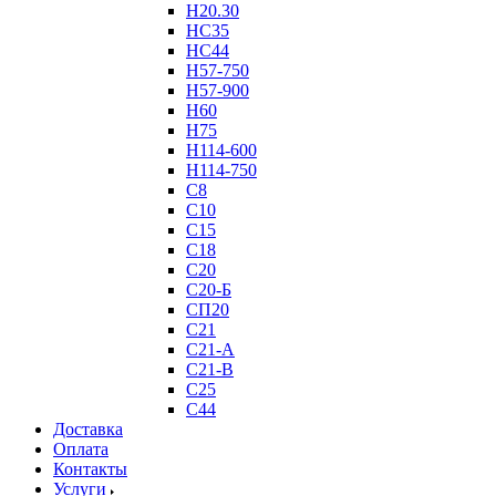
Н20.30
НС35
НС44
Н57-750
Н57-900
Н60
Н75
Н114-600
Н114-750
С8
С10
С15
С18
С20
С20-Б
СП20
С21
С21-А
С21-В
С25
С44
Доставка
Оплата
Контакты
Услуги