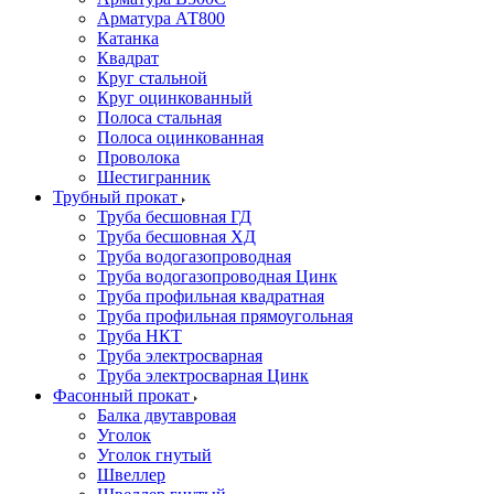
Арматура АТ800
Катанка
Квадрат
Круг стальной
Круг оцинкованный
Полоса стальная
Полоса оцинкованная
Проволока
Шестигранник
Трубный прокат
Труба бесшовная ГД
Труба бесшовная ХД
Труба водогазопроводная
Труба водогазопроводная Цинк
Труба профильная квадратная
Труба профильная прямоугольная
Труба НКТ
Труба электросварная
Труба электросварная Цинк
Фасонный прокат
Балка двутавровая
Уголок
Уголок гнутый
Швеллер