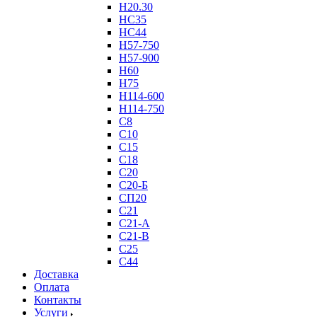
Н20.30
НС35
НС44
Н57-750
Н57-900
Н60
Н75
Н114-600
Н114-750
С8
С10
С15
С18
С20
С20-Б
СП20
С21
С21-А
С21-В
С25
С44
Доставка
Оплата
Контакты
Услуги