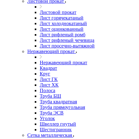
Листовой прокат
Листовой прокат
Лист горячекатаный
Лист холоднокатаный
Лист оцинкованный
Лист рифленый ромб
Лист рифленый чечевица
Лист просечно-вытяжной
Нержавеющий прокат
Нержавеющий прокат
Квадрат
Круг
Лист ГК
Лист ХК
Полоса
Труба БШ
Труба квадратная
Труба прямоугольная
Труба ЭСВ
Уголок
Швеллер гнутый
Шестигранник
Сетка металлическая