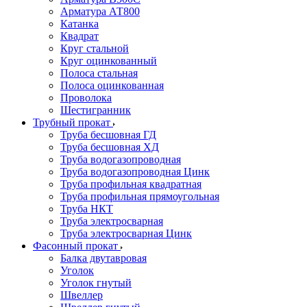
Арматура АТ800
Катанка
Квадрат
Круг стальной
Круг оцинкованный
Полоса стальная
Полоса оцинкованная
Проволока
Шестигранник
Трубный прокат
Труба бесшовная ГД
Труба бесшовная ХД
Труба водогазопроводная
Труба водогазопроводная Цинк
Труба профильная квадратная
Труба профильная прямоугольная
Труба НКТ
Труба электросварная
Труба электросварная Цинк
Фасонный прокат
Балка двутавровая
Уголок
Уголок гнутый
Швеллер