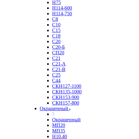
Н75
Н114-600
Н114-750
С8
С10
С15
С18
С20
С20-Б
СП20
С21
С21-А
С21-В
С25
С44
СКН127-1100
СКН135-1000
СКН153-900
СКН157-800
Окрашенный
Окрашенный
МП20
МП35
Н10.40