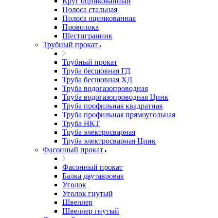
Круг оцинкованный
Полоса стальная
Полоса оцинкованная
Проволока
Шестигранник
Трубный прокат
Трубный прокат
Труба бесшовная ГД
Труба бесшовная ХД
Труба водогазопроводная
Труба водогазопроводная Цинк
Труба профильная квадратная
Труба профильная прямоугольная
Труба НКТ
Труба электросварная
Труба электросварная Цинк
Фасонный прокат
Фасонный прокат
Балка двутавровая
Уголок
Уголок гнутый
Швеллер
Швеллер гнутый