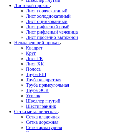
Швеллер гнутый
Листовой прокат
Лист горячекатаный
Лист холоднокатаный
Лист оцинкованный
Лист рифленый ромб
Лист рифленый чечевица
Лист просечно-вытяжной
Нержавеющий прокат
Квадрат
Круг
Лист ГК
Лист ХК
Полоса
Труба БШ
Труба квадратная
Труба прямоугольная
Труба ЭСВ
Уголок
Швеллер гнутый
Шестигранник
Сетка металлическая
Сетка кладочная
Сетка дорожная
Сетка арматурная