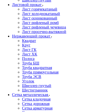
Швеллер гнутый
Листовой прокат
Лист горячекатаный
Лист холоднокатаный
Лист оцинкованный
Лист рифленый ромб
Лист рифленый чечевица
Лист просечно-вытяжной
Нержавеющий прокат
Квадрат
Круг
Лист ГК
Лист ХК
Полоса
Труба БШ
Труба квадратная
Труба прямоугольная
Труба ЭСВ
Уголок
Швеллер гнутый
Шестигранник
Сетка металлическая
Сетка кладочная
Сетка дорожная
Сетка арматурная