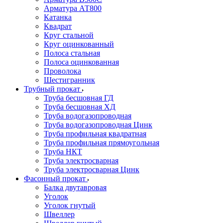
Арматура АТ800
Катанка
Квадрат
Круг стальной
Круг оцинкованный
Полоса стальная
Полоса оцинкованная
Проволока
Шестигранник
Трубный прокат
Труба бесшовная ГД
Труба бесшовная ХД
Труба водогазопроводная
Труба водогазопроводная Цинк
Труба профильная квадратная
Труба профильная прямоугольная
Труба НКТ
Труба электросварная
Труба электросварная Цинк
Фасонный прокат
Балка двутавровая
Уголок
Уголок гнутый
Швеллер