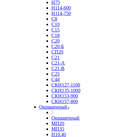
Н75
Н114-600
Н114-750
С8
С10
С15
С18
С20
С20-Б
СП20
С21
С21-А
С21-В
С25
С44
СКН127-1100
СКН135-1000
СКН153-900
СКН157-800
Окрашенный
Окрашенный
МП20
МП35
Н10.40