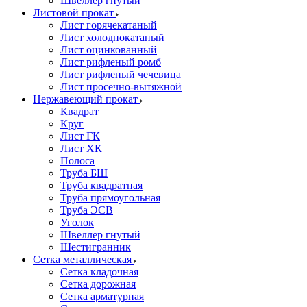
Швеллер гнутый
Листовой прокат
Лист горячекатаный
Лист холоднокатаный
Лист оцинкованный
Лист рифленый ромб
Лист рифленый чечевица
Лист просечно-вытяжной
Нержавеющий прокат
Квадрат
Круг
Лист ГК
Лист ХК
Полоса
Труба БШ
Труба квадратная
Труба прямоугольная
Труба ЭСВ
Уголок
Швеллер гнутый
Шестигранник
Сетка металлическая
Сетка кладочная
Сетка дорожная
Сетка арматурная