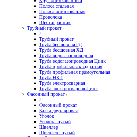
Круг оцинкованный
Полоса стальная
Полоса оцинкованная
Проволока
Шестигранник
Трубный прокат
Трубный прокат
Труба бесшовная ГД
Труба бесшовная ХД
Труба водогазопроводная
Труба водогазопроводная Цинк
Труба профильная квадратная
Труба профильная прямоугольная
Труба НКТ
Труба электросварная
Труба электросварная Цинк
Фасонный прокат
Фасонный прокат
Балка двутавровая
Уголок
Уголок гнутый
Швеллер
Швеллер гнутый