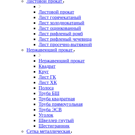
Листовой прокат
Листовой прокат
Лист горячекатаный
Лист холоднокатаный
Лист оцинкованный
Лист рифленый ромб
Лист рифленый чечевица
Лист просечно-вытяжной
Нержавеющий прокат
Нержавеющий прокат
Квадрат
Круг
Лист ГК
Лист ХК
Полоса
Труба БШ
Труба квадратная
Труба прямоугольная
Труба ЭСВ
Уголок
Швеллер гнутый
Шестигранник
Сетка металлическая