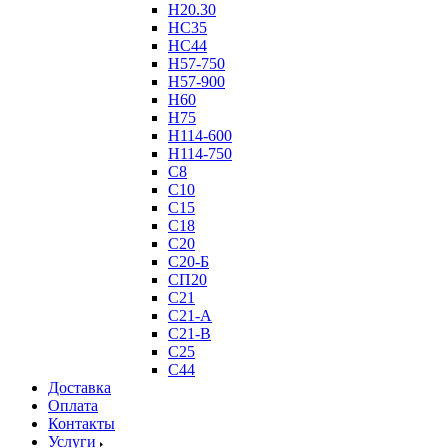
Н20.30
НС35
НС44
Н57-750
Н57-900
Н60
Н75
Н114-600
Н114-750
С8
С10
С15
С18
С20
С20-Б
СП20
С21
С21-А
С21-В
С25
С44
Доставка
Оплата
Контакты
Услуги