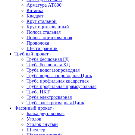
Арматура АТ800
Катанка
Квадрат
Круг стальной
Круг оцинкованный
Полоса стальная
Полоса оцинкованная
Проволока
Шестигранник
Трубный прокат
Труба бесшовная ГД
Труба бесшовная ХД
Труба водогазопроводная
Труба водогазопроводная Цинк
Труба профильная квадратная
Труба профильная прямоугольная
Труба НКТ
Труба электросварная
Труба электросварная Цинк
Фасонный прокат
Балка двутавровая
Уголок
Уголок гнутый
Швеллер