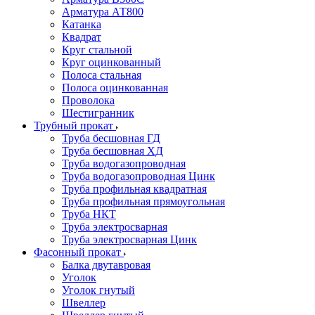
Арматура АТ800
Катанка
Квадрат
Круг стальной
Круг оцинкованный
Полоса стальная
Полоса оцинкованная
Проволока
Шестигранник
Трубный прокат
Труба бесшовная ГД
Труба бесшовная ХД
Труба водогазопроводная
Труба водогазопроводная Цинк
Труба профильная квадратная
Труба профильная прямоугольная
Труба НКТ
Труба электросварная
Труба электросварная Цинк
Фасонный прокат
Балка двутавровая
Уголок
Уголок гнутый
Швеллер