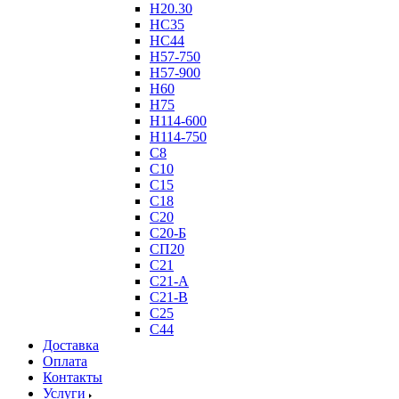
Н20.30
НС35
НС44
Н57-750
Н57-900
Н60
Н75
Н114-600
Н114-750
С8
С10
С15
С18
С20
С20-Б
СП20
С21
С21-А
С21-В
С25
С44
Доставка
Оплата
Контакты
Услуги