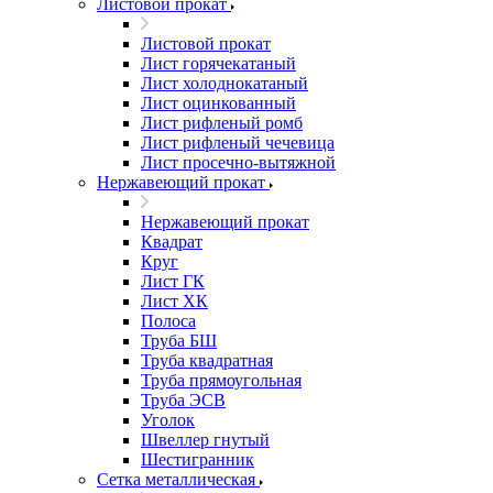
Листовой прокат
Листовой прокат
Лист горячекатаный
Лист холоднокатаный
Лист оцинкованный
Лист рифленый ромб
Лист рифленый чечевица
Лист просечно-вытяжной
Нержавеющий прокат
Нержавеющий прокат
Квадрат
Круг
Лист ГК
Лист ХК
Полоса
Труба БШ
Труба квадратная
Труба прямоугольная
Труба ЭСВ
Уголок
Швеллер гнутый
Шестигранник
Сетка металлическая