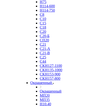
Н75
Н114-600
Н114-750
С8
С10
С15
С18
С20
С20-Б
СП20
С21
С21-А
С21-В
С25
С44
СКН127-1100
СКН135-1000
СКН153-900
СКН157-800
Окрашенный
Окрашенный
МП20
МП35
Н10.40