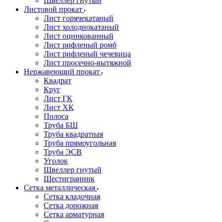
Швеллер гнутый
Листовой прокат
Лист горячекатаный
Лист холоднокатаный
Лист оцинкованный
Лист рифленый ромб
Лист рифленый чечевица
Лист просечно-вытяжной
Нержавеющий прокат
Квадрат
Круг
Лист ГК
Лист ХК
Полоса
Труба БШ
Труба квадратная
Труба прямоугольная
Труба ЭСВ
Уголок
Швеллер гнутый
Шестигранник
Сетка металлическая
Сетка кладочная
Сетка дорожная
Сетка арматурная