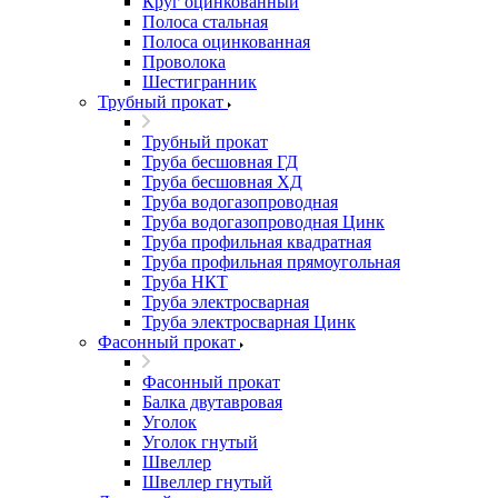
Круг оцинкованный
Полоса стальная
Полоса оцинкованная
Проволока
Шестигранник
Трубный прокат
Трубный прокат
Труба бесшовная ГД
Труба бесшовная ХД
Труба водогазопроводная
Труба водогазопроводная Цинк
Труба профильная квадратная
Труба профильная прямоугольная
Труба НКТ
Труба электросварная
Труба электросварная Цинк
Фасонный прокат
Фасонный прокат
Балка двутавровая
Уголок
Уголок гнутый
Швеллер
Швеллер гнутый