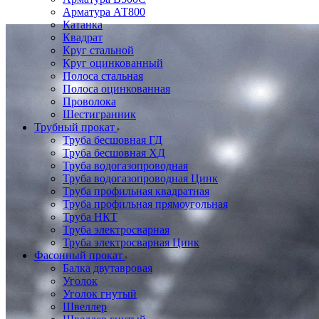
Арматура АТ800
Катанка
Квадрат
Круг стальной
Круг оцинкованный
Полоса стальная
Полоса оцинкованная
Проволока
Шестигранник
Трубный прокат
Труба бесшовная ГД
Труба бесшовная ХД
Труба водогазопроводная
Труба водогазопроводная Цинк
Труба профильная квадратная
Труба профильная прямоугольная
Труба НКТ
Труба электросварная
Труба электросварная Цинк
Фасонный прокат
Балка двутавровая
Уголок
Уголок гнутый
Швеллер