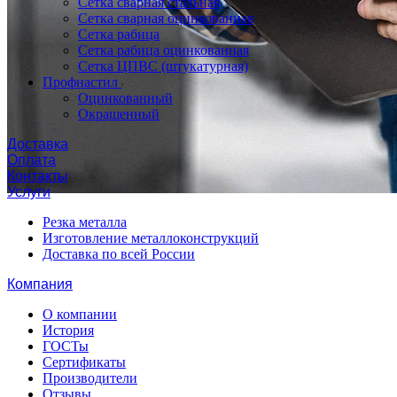
Сетка сварная стальная
Сетка сварная оцинкованная
Сетка рабица
Сетка рабица оцинкованная
Сетка ЦПВС (штукатурная)
Профнастил
Оцинкованный
Окрашенный
Доставка
Оплата
Контакты
Услуги
Резка металла
Изготовление металлоконструкций
Доставка по всей России
Компания
О компании
История
ГОСТы
Сертификаты
Производители
Отзывы