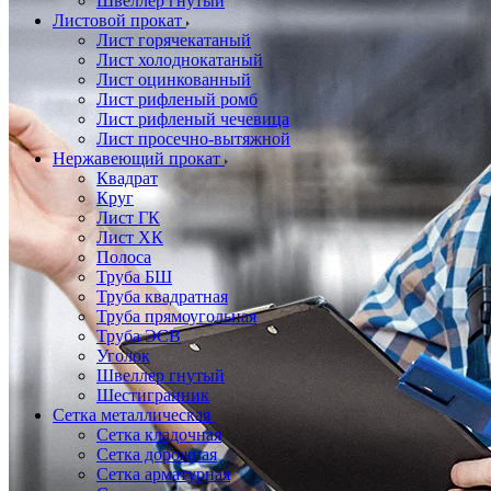
Швеллер гнутый
Листовой прокат
Лист горячекатаный
Лист холоднокатаный
Лист оцинкованный
Лист рифленый ромб
Лист рифленый чечевица
Лист просечно-вытяжной
Нержавеющий прокат
Квадрат
Круг
Лист ГК
Лист ХК
Полоса
Труба БШ
Труба квадратная
Труба прямоугольная
Труба ЭСВ
Уголок
Швеллер гнутый
Шестигранник
Сетка металлическая
Сетка кладочная
Сетка дорожная
Сетка арматурная