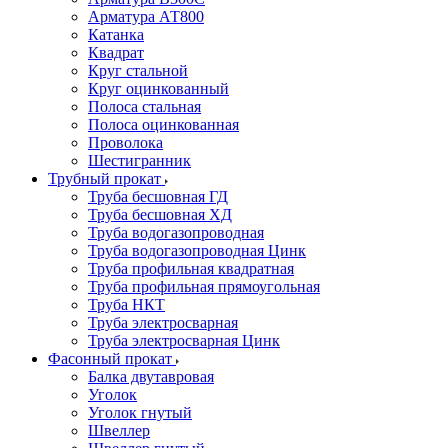
Арматура АТ800
Катанка
Квадрат
Круг стальной
Круг оцинкованный
Полоса стальная
Полоса оцинкованная
Проволока
Шестигранник
Трубный прокат
Труба бесшовная ГД
Труба бесшовная ХД
Труба водогазопроводная
Труба водогазопроводная Цинк
Труба профильная квадратная
Труба профильная прямоугольная
Труба НКТ
Труба электросварная
Труба электросварная Цинк
Фасонный прокат
Балка двутавровая
Уголок
Уголок гнутый
Швеллер