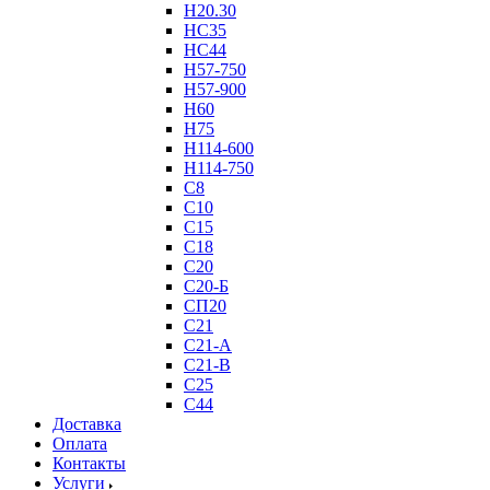
Н20.30
НС35
НС44
Н57-750
Н57-900
Н60
Н75
Н114-600
Н114-750
С8
С10
С15
С18
С20
С20-Б
СП20
С21
С21-А
С21-В
С25
С44
Доставка
Оплата
Контакты
Услуги