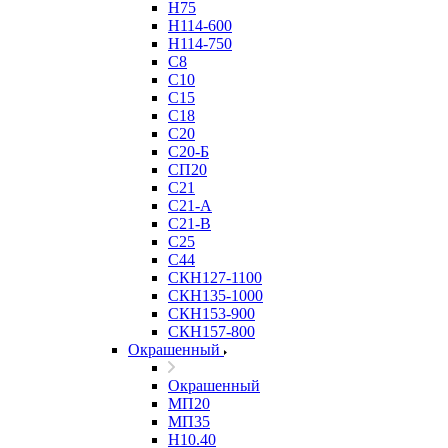
Н75
Н114-600
Н114-750
С8
С10
С15
С18
С20
С20-Б
СП20
С21
С21-А
С21-В
С25
С44
СКН127-1100
СКН135-1000
СКН153-900
СКН157-800
Окрашенный
Окрашенный
МП20
МП35
Н10.40