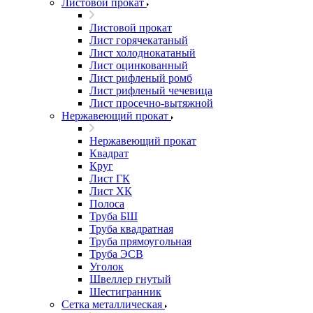
Листовой прокат
Листовой прокат
Лист горячекатаный
Лист холоднокатаный
Лист оцинкованный
Лист рифленый ромб
Лист рифленый чечевица
Лист просечно-вытяжной
Нержавеющий прокат
Нержавеющий прокат
Квадрат
Круг
Лист ГК
Лист ХК
Полоса
Труба БШ
Труба квадратная
Труба прямоугольная
Труба ЭСВ
Уголок
Швеллер гнутый
Шестигранник
Сетка металлическая