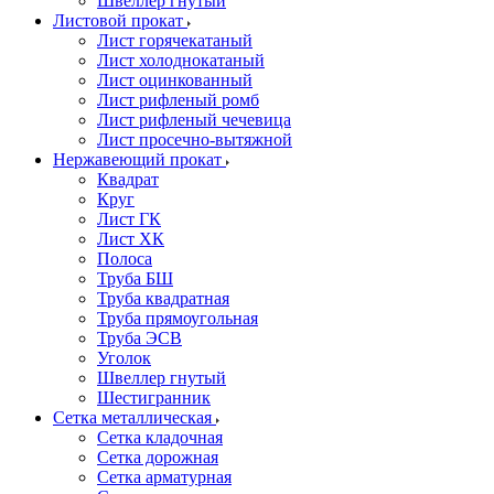
Швеллер гнутый
Листовой прокат
Лист горячекатаный
Лист холоднокатаный
Лист оцинкованный
Лист рифленый ромб
Лист рифленый чечевица
Лист просечно-вытяжной
Нержавеющий прокат
Квадрат
Круг
Лист ГК
Лист ХК
Полоса
Труба БШ
Труба квадратная
Труба прямоугольная
Труба ЭСВ
Уголок
Швеллер гнутый
Шестигранник
Сетка металлическая
Сетка кладочная
Сетка дорожная
Сетка арматурная