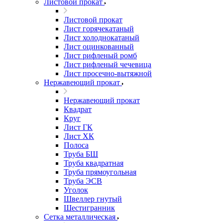
Листовой прокат
Листовой прокат
Лист горячекатаный
Лист холоднокатаный
Лист оцинкованный
Лист рифленый ромб
Лист рифленый чечевица
Лист просечно-вытяжной
Нержавеющий прокат
Нержавеющий прокат
Квадрат
Круг
Лист ГК
Лист ХК
Полоса
Труба БШ
Труба квадратная
Труба прямоугольная
Труба ЭСВ
Уголок
Швеллер гнутый
Шестигранник
Сетка металлическая