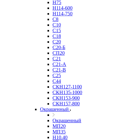
Н75
Н114-600
Н114-750
С8
С10
С15
С18
С20
С20-Б
СП20
С21
С21-А
С21-В
С25
С44
СКН127-1100
СКН135-1000
СКН153-900
СКН157-800
Окрашенный
Окрашенный
МП20
МП35
Н10.40