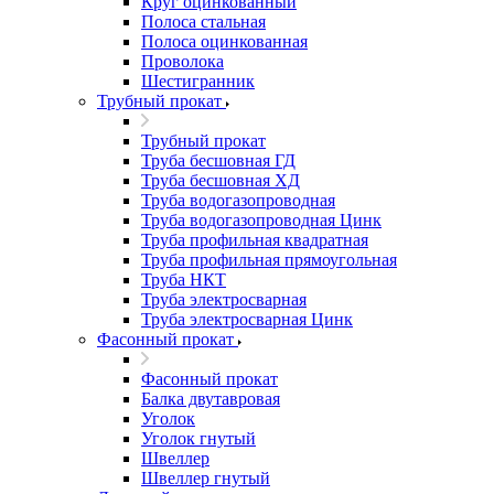
Круг оцинкованный
Полоса стальная
Полоса оцинкованная
Проволока
Шестигранник
Трубный прокат
Трубный прокат
Труба бесшовная ГД
Труба бесшовная ХД
Труба водогазопроводная
Труба водогазопроводная Цинк
Труба профильная квадратная
Труба профильная прямоугольная
Труба НКТ
Труба электросварная
Труба электросварная Цинк
Фасонный прокат
Фасонный прокат
Балка двутавровая
Уголок
Уголок гнутый
Швеллер
Швеллер гнутый