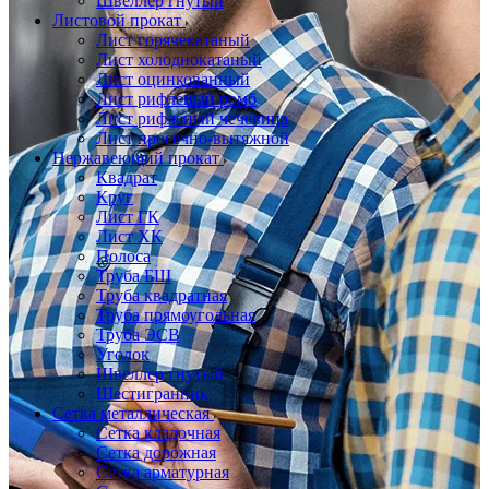
Швеллер гнутый
Листовой прокат
Лист горячекатаный
Лист холоднокатаный
Лист оцинкованный
Лист рифленый ромб
Лист рифленый чечевица
Лист просечно-вытяжной
Нержавеющий прокат
Квадрат
Круг
Лист ГК
Лист ХК
Полоса
Труба БШ
Труба квадратная
Труба прямоугольная
Труба ЭСВ
Уголок
Швеллер гнутый
Шестигранник
Сетка металлическая
Сетка кладочная
Сетка дорожная
Сетка арматурная