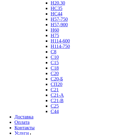
Н20.30
НС35
НС44
Н57-750
Н57-900
Н60
Н75
Н114-600
Н114-750
С8
С10
С15
С18
С20
С20-Б
СП20
С21
С21-А
С21-В
С25
С44
Доставка
Оплата
Контакты
Услуги