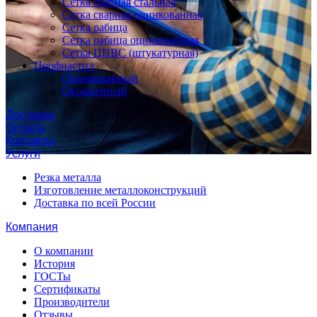
Сетка сварная стальная
Сетка сварная оцинкованная
Сетка рабица
Сетка рабица оцинкованная
Сетка ЦПВС (штукатурная)
Профнастил
Оцинкованный
Окрашенный
Доставка
Оплата
Контакты
Услуги
Резка металла
Изготовление металлоконструкций
Доставка по всей России
Компания
О компании
История
ГОСТы
Сертификаты
Производители
Отзывы