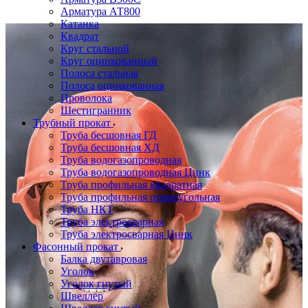
Арматура АТ800
Катанка
Квадрат
Круг стальной
Круг оцинкованный
Полоса стальная
Полоса оцинкованная
Проволока
Шестигранник
Трубный прокат
Труба бесшовная ГД
Труба бесшовная ХД
Труба водогазопроводная
Труба водогазопроводная Цинк
Труба профильная квадратная
Труба профильная прямоугольная
Труба НКТ
Труба электросварная
Труба электросварная Цинк
Фасонный прокат
Балка двутавровая
Уголок
Уголок гнутый
Швеллер