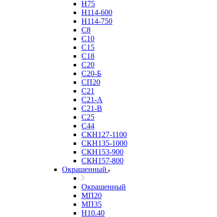
Н75
Н114-600
Н114-750
С8
С10
С15
С18
С20
С20-Б
СП20
С21
С21-А
С21-В
С25
С44
СКН127-1100
СКН135-1000
СКН153-900
СКН157-800
Окрашенный
Окрашенный
МП20
МП35
Н10.40