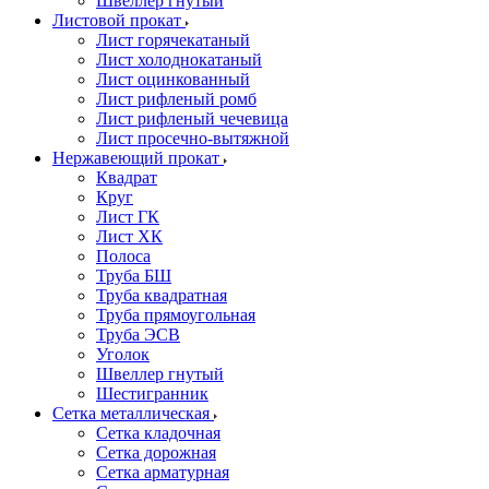
Швеллер гнутый
Листовой прокат
Лист горячекатаный
Лист холоднокатаный
Лист оцинкованный
Лист рифленый ромб
Лист рифленый чечевица
Лист просечно-вытяжной
Нержавеющий прокат
Квадрат
Круг
Лист ГК
Лист ХК
Полоса
Труба БШ
Труба квадратная
Труба прямоугольная
Труба ЭСВ
Уголок
Швеллер гнутый
Шестигранник
Сетка металлическая
Сетка кладочная
Сетка дорожная
Сетка арматурная