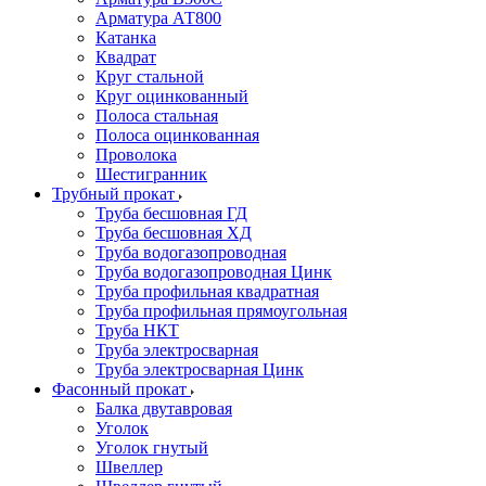
Арматура АТ800
Катанка
Квадрат
Круг стальной
Круг оцинкованный
Полоса стальная
Полоса оцинкованная
Проволока
Шестигранник
Трубный прокат
Труба бесшовная ГД
Труба бесшовная ХД
Труба водогазопроводная
Труба водогазопроводная Цинк
Труба профильная квадратная
Труба профильная прямоугольная
Труба НКТ
Труба электросварная
Труба электросварная Цинк
Фасонный прокат
Балка двутавровая
Уголок
Уголок гнутый
Швеллер