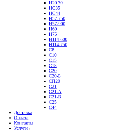
Н20.30
НС35
НС44
Н57-750
Н57-900
Н60
Н75
Н114-600
Н114-750
С8
С10
С15
С18
С20
С20-Б
СП20
С21
С21-А
С21-В
С25
С44
Доставка
Оплата
Контакты
Услуги