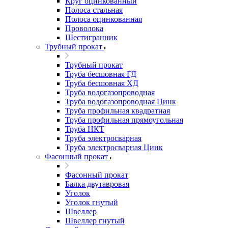
Круг оцинкованный
Полоса стальная
Полоса оцинкованная
Проволока
Шестигранник
Трубный прокат
Трубный прокат
Труба бесшовная ГД
Труба бесшовная ХД
Труба водогазопроводная
Труба водогазопроводная Цинк
Труба профильная квадратная
Труба профильная прямоугольная
Труба НКТ
Труба электросварная
Труба электросварная Цинк
Фасонный прокат
Фасонный прокат
Балка двутавровая
Уголок
Уголок гнутый
Швеллер
Швеллер гнутый