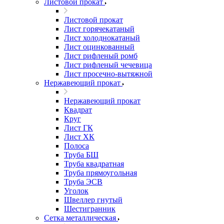
Листовой прокат
Листовой прокат
Лист горячекатаный
Лист холоднокатаный
Лист оцинкованный
Лист рифленый ромб
Лист рифленый чечевица
Лист просечно-вытяжной
Нержавеющий прокат
Нержавеющий прокат
Квадрат
Круг
Лист ГК
Лист ХК
Полоса
Труба БШ
Труба квадратная
Труба прямоугольная
Труба ЭСВ
Уголок
Швеллер гнутый
Шестигранник
Сетка металлическая