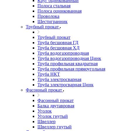
Круг оцинкованный
Полоса стальная
Полоса оцинкованная
Проволока
Шестигранник
Трубный прокат
Трубный прокат
Труба бесшовная ГД
Труба бесшовная ХД
Труба водогазопроводная
Труба водогазопроводная Цинк
Труба профильная квадратная
Труба профильная прямоугольная
Труба НКТ
Труба электросварная
Труба электросварная Цинк
Фасонный прокат
Фасонный прокат
Балка двутавровая
Уголок
Уголок гнутый
Швеллер
Швеллер гнутый