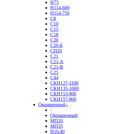
Н75
Н114-600
Н114-750
С8
С10
С15
С18
С20
С20-Б
СП20
С21
С21-А
С21-В
С25
С44
СКН127-1100
СКН135-1000
СКН153-900
СКН157-800
Окрашенный
Окрашенный
МП20
МП35
Н10.40