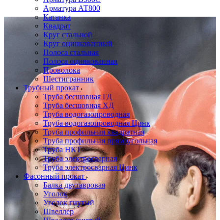
Арматура АТ800
Катанка
Квадрат
Круг стальной
Круг оцинкованный
Полоса стальная
Полоса оцинкованная
Проволока
Шестигранник
Трубный прокат
Труба бесшовная ГД
Труба бесшовная ХД
Труба водогазопроводная
Труба водогазопроводная Цинк
Труба профильная квадратная
Труба профильная прямоугольная
Труба НКТ
Труба электросварная
Труба электросварная Цинк
Фасонный прокат
Балка двутавровая
Уголок
Уголок гнутый
Швеллер