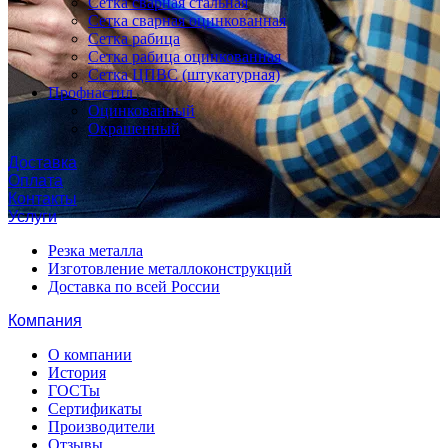
Сетка сварная стальная
Сетка сварная оцинкованная
Сетка рабица
Сетка рабица оцинкованная
Сетка ЦПВС (штукатурная)
Профнастил
Оцинкованный
Окрашенный
Доставка
Оплата
Контакты
Услуги
Резка металла
Изготовление металлоконструкций
Доставка по всей России
Компания
О компании
История
ГОСТы
Сертификаты
Производители
Отзывы