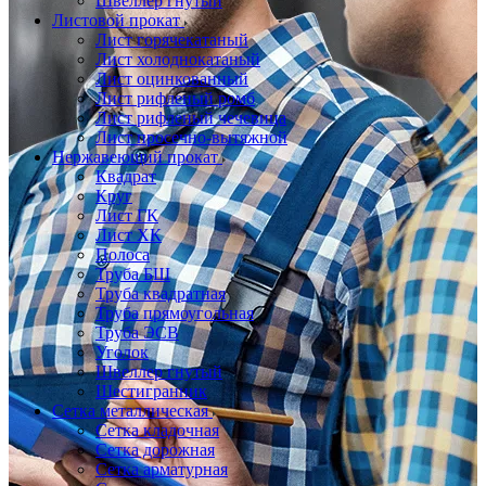
Швеллер гнутый
Листовой прокат
Лист горячекатаный
Лист холоднокатаный
Лист оцинкованный
Лист рифленый ромб
Лист рифленый чечевица
Лист просечно-вытяжной
Нержавеющий прокат
Квадрат
Круг
Лист ГК
Лист ХК
Полоса
Труба БШ
Труба квадратная
Труба прямоугольная
Труба ЭСВ
Уголок
Швеллер гнутый
Шестигранник
Сетка металлическая
Сетка кладочная
Сетка дорожная
Сетка арматурная