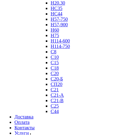
Н20.30
НС35
НС44
Н57-750
Н57-900
Н60
Н75
Н114-600
Н114-750
С8
С10
С15
С18
С20
С20-Б
СП20
С21
С21-А
С21-В
С25
С44
Доставка
Оплата
Контакты
Услуги