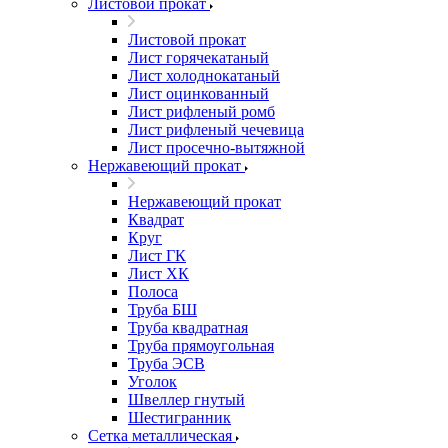
Листовой прокат
Листовой прокат
Лист горячекатаный
Лист холоднокатаный
Лист оцинкованный
Лист рифленый ромб
Лист рифленый чечевица
Лист просечно-вытяжной
Нержавеющий прокат
Нержавеющий прокат
Квадрат
Круг
Лист ГК
Лист ХК
Полоса
Труба БШ
Труба квадратная
Труба прямоугольная
Труба ЭСВ
Уголок
Швеллер гнутый
Шестигранник
Сетка металлическая