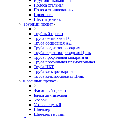
Круг оцинкованный
Полоса стальная
Полоса оцинкованная
Проволока
Шестигранник
Трубный прокат
Трубный прокат
Труба бесшовная ГД
Труба бесшовная ХД
Труба водогазопроводная
Труба водогазопроводная Цинк
Труба профильная квадратная
Труба профильная прямоугольная
Труба НКТ
Труба электросварная
Труба электросварная Цинк
Фасонный прокат
Фасонный прокат
Балка двутавровая
Уголок
Уголок гнутый
Швеллер
Швеллер гнутый