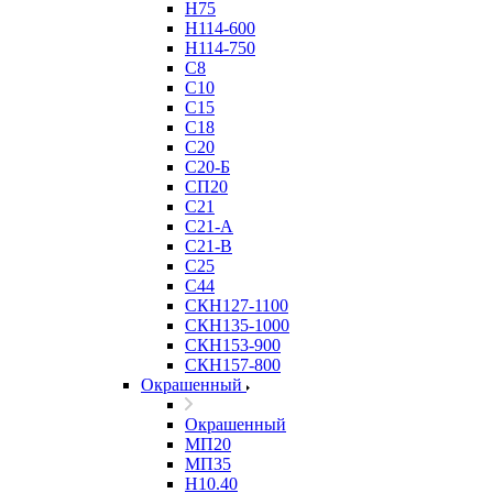
Н75
Н114-600
Н114-750
С8
С10
С15
С18
С20
С20-Б
СП20
С21
С21-А
С21-В
С25
С44
СКН127-1100
СКН135-1000
СКН153-900
СКН157-800
Окрашенный
Окрашенный
МП20
МП35
Н10.40