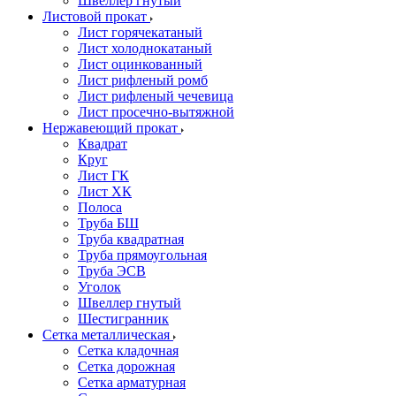
Швеллер гнутый
Листовой прокат
Лист горячекатаный
Лист холоднокатаный
Лист оцинкованный
Лист рифленый ромб
Лист рифленый чечевица
Лист просечно-вытяжной
Нержавеющий прокат
Квадрат
Круг
Лист ГК
Лист ХК
Полоса
Труба БШ
Труба квадратная
Труба прямоугольная
Труба ЭСВ
Уголок
Швеллер гнутый
Шестигранник
Сетка металлическая
Сетка кладочная
Сетка дорожная
Сетка арматурная