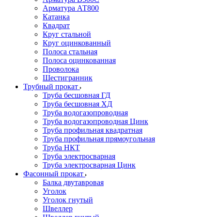
Арматура АТ800
Катанка
Квадрат
Круг стальной
Круг оцинкованный
Полоса стальная
Полоса оцинкованная
Проволока
Шестигранник
Трубный прокат
Труба бесшовная ГД
Труба бесшовная ХД
Труба водогазопроводная
Труба водогазопроводная Цинк
Труба профильная квадратная
Труба профильная прямоугольная
Труба НКТ
Труба электросварная
Труба электросварная Цинк
Фасонный прокат
Балка двутавровая
Уголок
Уголок гнутый
Швеллер