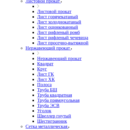
Листовой прокат
Листовой прокат
Лист горячекатаный
Лист холоднокатаный
Лист оцинкованный
Лист рифленый ромб
Лист рифленый чечевица
Лист просечно-вытяжной
Нержавеющий прокат
Нержавеющий прокат
Квадрат
Круг
Лист ГК
Лист ХК
Полоса
Труба БШ
Труба квадратная
Труба прямоугольная
Труба ЭСВ
Уголок
Швеллер гнутый
Шестигранник
Сетка металлическая