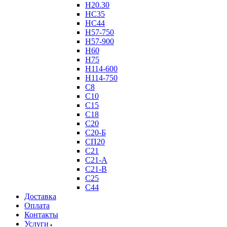
Н20.30
НС35
НС44
Н57-750
Н57-900
Н60
Н75
Н114-600
Н114-750
С8
С10
С15
С18
С20
С20-Б
СП20
С21
С21-А
С21-В
С25
С44
Доставка
Оплата
Контакты
Услуги