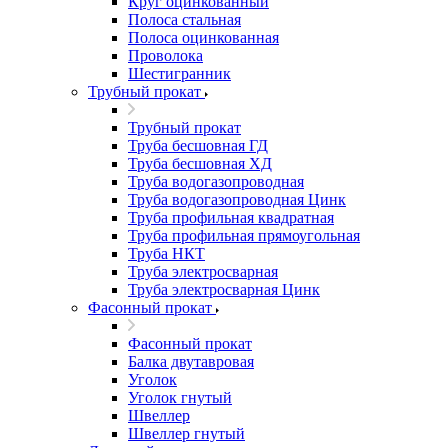
Круг оцинкованный
Полоса стальная
Полоса оцинкованная
Проволока
Шестигранник
Трубный прокат
Трубный прокат
Труба бесшовная ГД
Труба бесшовная ХД
Труба водогазопроводная
Труба водогазопроводная Цинк
Труба профильная квадратная
Труба профильная прямоугольная
Труба НКТ
Труба электросварная
Труба электросварная Цинк
Фасонный прокат
Фасонный прокат
Балка двутавровая
Уголок
Уголок гнутый
Швеллер
Швеллер гнутый