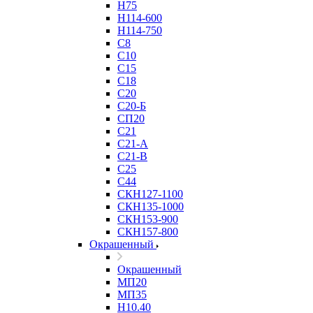
Н75
Н114-600
Н114-750
С8
С10
С15
С18
С20
С20-Б
СП20
С21
С21-А
С21-В
С25
С44
СКН127-1100
СКН135-1000
СКН153-900
СКН157-800
Окрашенный
Окрашенный
МП20
МП35
Н10.40