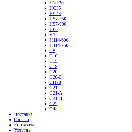
Н20.30
НС35
НС44
Н57-750
Н57-900
Н60
Н75
Н114-600
Н114-750
С8
С10
С15
С18
С20
С20-Б
СП20
С21
С21-А
С21-В
С25
С44
Доставка
Оплата
Контакты
Услуги