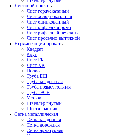
Швеллер гнутый
Листовой прокат
Лист горячекатаный
Лист холоднокатаный
Лист оцинкованный
Лист рифленый ромб
Лист рифленый чечевица
Лист просечно-вытяжной
Нержавеющий прокат
Квадрат
Круг
Лист ГК
Лист ХК
Полоса
Труба БШ
Труба квадратная
Труба прямоугольная
Труба ЭСВ
Уголок
Швеллер гнутый
Шестигранник
Сетка металлическая
Сетка кладочная
Сетка дорожная
Сетка арматурная