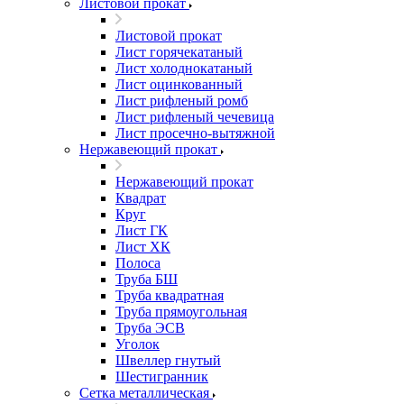
Листовой прокат
Листовой прокат
Лист горячекатаный
Лист холоднокатаный
Лист оцинкованный
Лист рифленый ромб
Лист рифленый чечевица
Лист просечно-вытяжной
Нержавеющий прокат
Нержавеющий прокат
Квадрат
Круг
Лист ГК
Лист ХК
Полоса
Труба БШ
Труба квадратная
Труба прямоугольная
Труба ЭСВ
Уголок
Швеллер гнутый
Шестигранник
Сетка металлическая