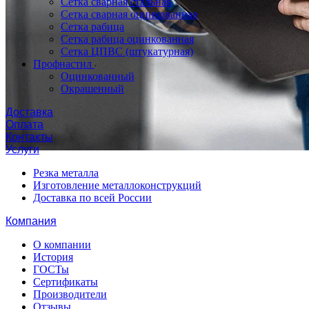
Сетка сварная стальная
Сетка сварная оцинкованная
Сетка рабица
Сетка рабица оцинкованная
Сетка ЦПВС (штукатурная)
Профнастил
Оцинкованный
Окрашенный
Доставка
Оплата
Контакты
Услуги
Резка металла
Изготовление металлоконструкций
Доставка по всей России
Компания
О компании
История
ГОСТы
Сертификаты
Производители
Отзывы