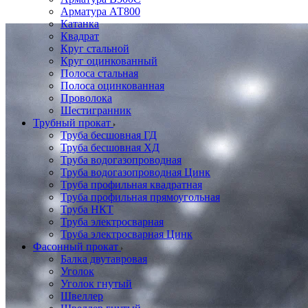
Арматура АТ800
Катанка
Квадрат
Круг стальной
Круг оцинкованный
Полоса стальная
Полоса оцинкованная
Проволока
Шестигранник
Трубный прокат
Труба бесшовная ГД
Труба бесшовная ХД
Труба водогазопроводная
Труба водогазопроводная Цинк
Труба профильная квадратная
Труба профильная прямоугольная
Труба НКТ
Труба электросварная
Труба электросварная Цинк
Фасонный прокат
Балка двутавровая
Уголок
Уголок гнутый
Швеллер