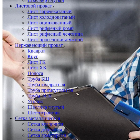
Швеллер гнутый
Листовой прокат
Лист горячекатаный
Лист холоднокатаный
Лист оцинкованный
Лист рифленый ромб
Лист рифленый чечевица
Лист просечно-вытяжной
Нержавеющий прокат
Квадрат
Круг
Лист ГК
Лист ХК
Полоса
Труба БШ
Труба квадратная
Труба прямоугольная
Труба ЭСВ
Уголок
Швеллер гнутый
Шестигранник
Сетка металлическая
Сетка кладочная
Сетка дорожная
Сетка арматурная