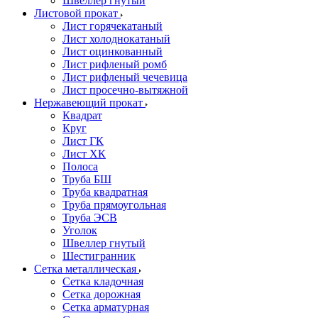
Швеллер гнутый
Листовой прокат
Лист горячекатаный
Лист холоднокатаный
Лист оцинкованный
Лист рифленый ромб
Лист рифленый чечевица
Лист просечно-вытяжной
Нержавеющий прокат
Квадрат
Круг
Лист ГК
Лист ХК
Полоса
Труба БШ
Труба квадратная
Труба прямоугольная
Труба ЭСВ
Уголок
Швеллер гнутый
Шестигранник
Сетка металлическая
Сетка кладочная
Сетка дорожная
Сетка арматурная