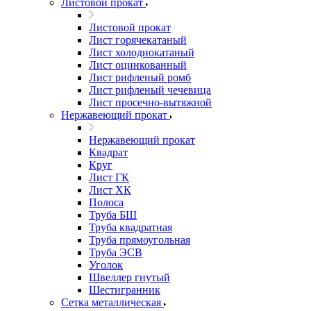
Листовой прокат
Листовой прокат
Лист горячекатаный
Лист холоднокатаный
Лист оцинкованный
Лист рифленый ромб
Лист рифленый чечевица
Лист просечно-вытяжной
Нержавеющий прокат
Нержавеющий прокат
Квадрат
Круг
Лист ГК
Лист ХК
Полоса
Труба БШ
Труба квадратная
Труба прямоугольная
Труба ЭСВ
Уголок
Швеллер гнутый
Шестигранник
Сетка металлическая