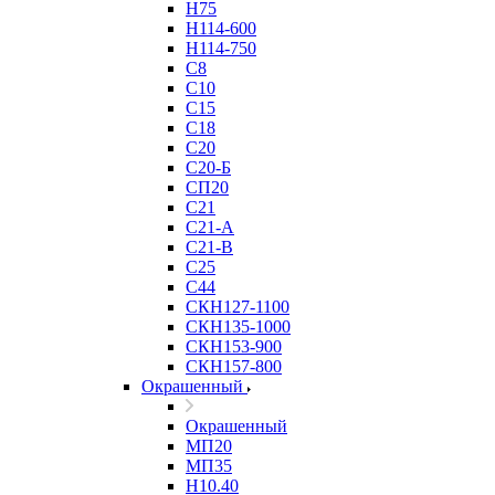
Н75
Н114-600
Н114-750
С8
С10
С15
С18
С20
С20-Б
СП20
С21
С21-А
С21-В
С25
С44
СКН127-1100
СКН135-1000
СКН153-900
СКН157-800
Окрашенный
Окрашенный
МП20
МП35
Н10.40