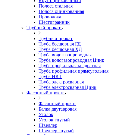
Круг оцинкованный
Полоса стальная
Полоса оцинкованная
Проволока
Шестигранник
Трубный прокат
Трубный прокат
Труба бесшовная ГД
Труба бесшовная ХД
Труба водогазопроводная
Труба водогазопроводная Цинк
Труба профильная квадратная
Труба профильная прямоугольная
Труба НКТ
Труба электросварная
Труба электросварная Цинк
Фасонный прокат
Фасонный прокат
Балка двутавровая
Уголок
Уголок гнутый
Швеллер
Швеллер гнутый