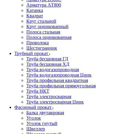
Арматура АТ800
Катанка
Квадрат
Круг стальной
Круг оцинкованный
Полоса стальная
Полоса оцинкованная
Проволока
Шестигранник
Трубный прокат
Труба бесшовная ГД
Труба бесшовная ХД
Труба водогазопроводная
Труба водогазопроводная Цинк
Труба профильная квадратная
Труба профильная прямоугольная
Труба НКТ
Труба электросварная
Труба электросварная Цинк
Фасонный прокат
Балка двутавровая
Уголок
Уголок гнутый
Швеллер