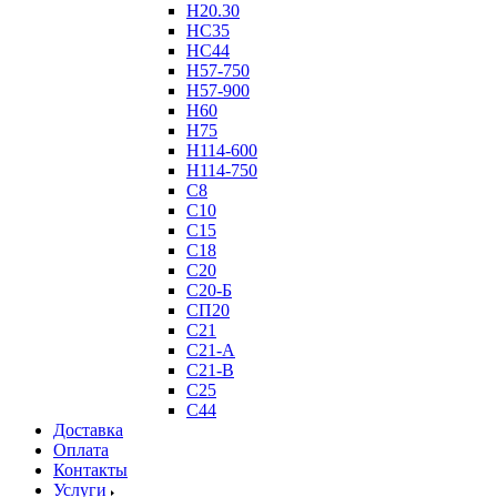
Н20.30
НС35
НС44
Н57-750
Н57-900
Н60
Н75
Н114-600
Н114-750
С8
С10
С15
С18
С20
С20-Б
СП20
С21
С21-А
С21-В
С25
С44
Доставка
Оплата
Контакты
Услуги