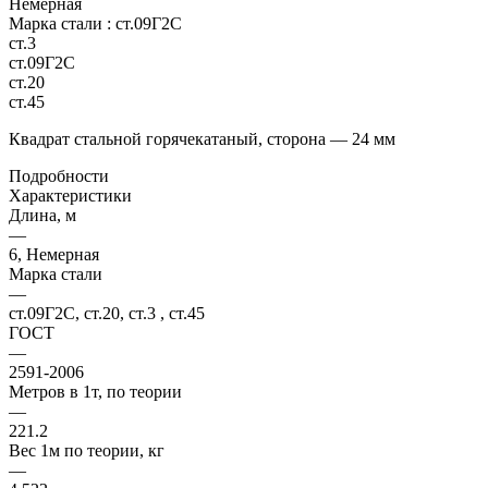
Немерная
Марка стали :
ст.09Г2С
ст.3
ст.09Г2С
ст.20
ст.45
Квадрат стальной горячекатаный, сторона — 24 мм
Подробности
Характеристики
Длина, м
—
6, Немерная
Марка стали
—
ст.09Г2С, ст.20, ст.3 , ст.45
ГОСТ
—
2591-2006
Метров в 1т, по теории
—
221.2
Вес 1м по теории, кг
—