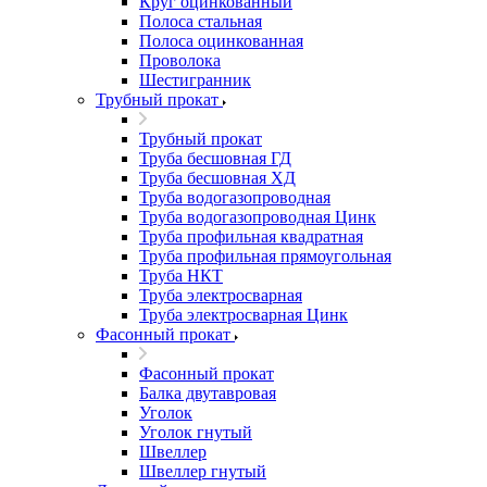
Круг оцинкованный
Полоса стальная
Полоса оцинкованная
Проволока
Шестигранник
Трубный прокат
Трубный прокат
Труба бесшовная ГД
Труба бесшовная ХД
Труба водогазопроводная
Труба водогазопроводная Цинк
Труба профильная квадратная
Труба профильная прямоугольная
Труба НКТ
Труба электросварная
Труба электросварная Цинк
Фасонный прокат
Фасонный прокат
Балка двутавровая
Уголок
Уголок гнутый
Швеллер
Швеллер гнутый