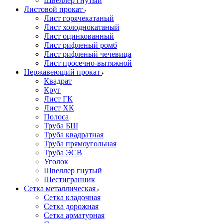
Швеллер гнутый
Листовой прокат
Лист горячекатаный
Лист холоднокатаный
Лист оцинкованный
Лист рифленый ромб
Лист рифленый чечевица
Лист просечно-вытяжной
Нержавеющий прокат
Квадрат
Круг
Лист ГК
Лист ХК
Полоса
Труба БШ
Труба квадратная
Труба прямоугольная
Труба ЭСВ
Уголок
Швеллер гнутый
Шестигранник
Сетка металлическая
Сетка кладочная
Сетка дорожная
Сетка арматурная