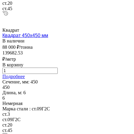
ст.20
ст.45
Квадрат
Квадрат 450х450 мм
В наличии
88 000 ₽/тонна
139682.53
₽/метр
В корзину
Подробнее
Сечение, мм:
450
450
Длина, м:
6
6
Немерная
Марка стали :
ст.09Г2С
ст.3
ст.09Г2С
ст.20
ст.45