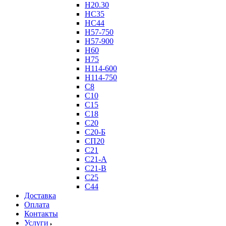
Н20.30
НС35
НС44
Н57-750
Н57-900
Н60
Н75
Н114-600
Н114-750
С8
С10
С15
С18
С20
С20-Б
СП20
С21
С21-А
С21-В
С25
С44
Доставка
Оплата
Контакты
Услуги