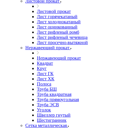
Листовой прокат
Листовой прокат
Лист горячекатаный
Лист холоднокатаный
Лист оцинкованный
Лист рифленый ромб
Лист рифленый чечевица
Лист просечно-вытяжной
Нержавеющий прокат
Нержавеющий прокат
Квадрат
Круг
Лист ГК
Лист ХК
Полоса
Труба БШ
Труба квадратная
Труба прямоугольная
Труба ЭСВ
Уголок
Швеллер гнутый
Шестигранник
Сетка металлическая