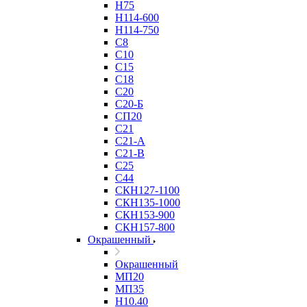
Н75
Н114-600
Н114-750
С8
С10
С15
С18
С20
С20-Б
СП20
С21
С21-А
С21-В
С25
С44
СКН127-1100
СКН135-1000
СКН153-900
СКН157-800
Окрашенный
Окрашенный
МП20
МП35
Н10.40