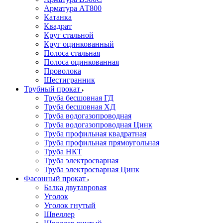
Арматура АТ800
Катанка
Квадрат
Круг стальной
Круг оцинкованный
Полоса стальная
Полоса оцинкованная
Проволока
Шестигранник
Трубный прокат
Труба бесшовная ГД
Труба бесшовная ХД
Труба водогазопроводная
Труба водогазопроводная Цинк
Труба профильная квадратная
Труба профильная прямоугольная
Труба НКТ
Труба электросварная
Труба электросварная Цинк
Фасонный прокат
Балка двутавровая
Уголок
Уголок гнутый
Швеллер