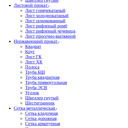
Швеллер гнутый
Листовой прокат
Лист горячекатаный
Лист холоднокатаный
Лист оцинкованный
Лист рифленый ромб
Лист рифленый чечевица
Лист просечно-вытяжной
Нержавеющий прокат
Квадрат
Круг
Лист ГК
Лист ХК
Полоса
Труба БШ
Труба квадратная
Труба прямоугольная
Труба ЭСВ
Уголок
Швеллер гнутый
Шестигранник
Сетка металлическая
Сетка кладочная
Сетка дорожная
Сетка арматурная