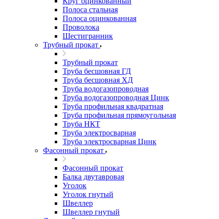
Круг оцинкованный
Полоса стальная
Полоса оцинкованная
Проволока
Шестигранник
Трубный прокат
Трубный прокат
Труба бесшовная ГД
Труба бесшовная ХД
Труба водогазопроводная
Труба водогазопроводная Цинк
Труба профильная квадратная
Труба профильная прямоугольная
Труба НКТ
Труба электросварная
Труба электросварная Цинк
Фасонный прокат
Фасонный прокат
Балка двутавровая
Уголок
Уголок гнутый
Швеллер
Швеллер гнутый