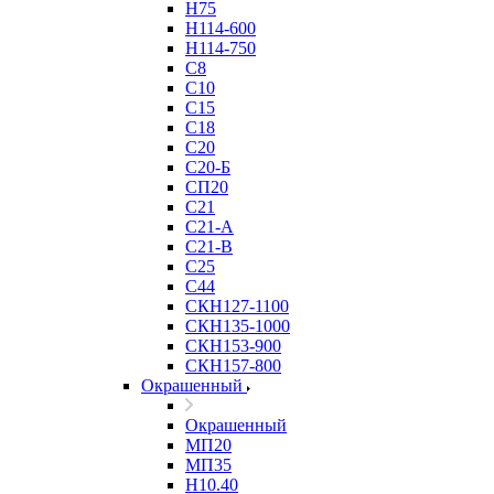
Н75
Н114-600
Н114-750
С8
С10
С15
С18
С20
С20-Б
СП20
С21
С21-А
С21-В
С25
С44
СКН127-1100
СКН135-1000
СКН153-900
СКН157-800
Окрашенный
Окрашенный
МП20
МП35
Н10.40