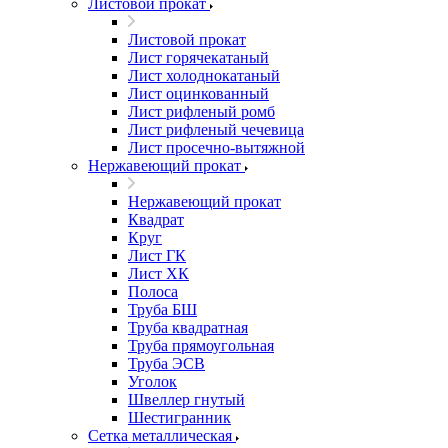
Листовой прокат
Листовой прокат
Лист горячекатаный
Лист холоднокатаный
Лист оцинкованный
Лист рифленый ромб
Лист рифленый чечевица
Лист просечно-вытяжной
Нержавеющий прокат
Нержавеющий прокат
Квадрат
Круг
Лист ГК
Лист ХК
Полоса
Труба БШ
Труба квадратная
Труба прямоугольная
Труба ЭСВ
Уголок
Швеллер гнутый
Шестигранник
Сетка металлическая