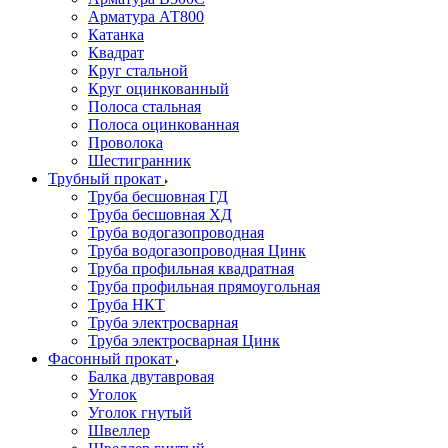
Арматура АТ800
Катанка
Квадрат
Круг стальной
Круг оцинкованный
Полоса стальная
Полоса оцинкованная
Проволока
Шестигранник
Трубный прокат
Труба бесшовная ГД
Труба бесшовная ХД
Труба водогазопроводная
Труба водогазопроводная Цинк
Труба профильная квадратная
Труба профильная прямоугольная
Труба НКТ
Труба электросварная
Труба электросварная Цинк
Фасонный прокат
Балка двутавровая
Уголок
Уголок гнутый
Швеллер