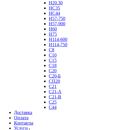
Н20.30
НС35
НС44
Н57-750
Н57-900
Н60
Н75
Н114-600
Н114-750
С8
С10
С15
С18
С20
С20-Б
СП20
С21
С21-А
С21-В
С25
С44
Доставка
Оплата
Контакты
Услуги