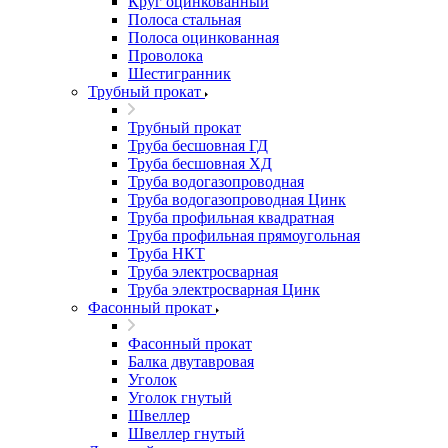
Круг оцинкованный
Полоса стальная
Полоса оцинкованная
Проволока
Шестигранник
Трубный прокат
Трубный прокат
Труба бесшовная ГД
Труба бесшовная ХД
Труба водогазопроводная
Труба водогазопроводная Цинк
Труба профильная квадратная
Труба профильная прямоугольная
Труба НКТ
Труба электросварная
Труба электросварная Цинк
Фасонный прокат
Фасонный прокат
Балка двутавровая
Уголок
Уголок гнутый
Швеллер
Швеллер гнутый