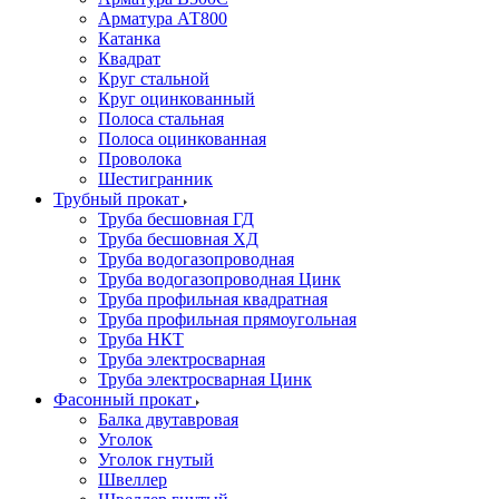
Арматура АТ800
Катанка
Квадрат
Круг стальной
Круг оцинкованный
Полоса стальная
Полоса оцинкованная
Проволока
Шестигранник
Трубный прокат
Труба бесшовная ГД
Труба бесшовная ХД
Труба водогазопроводная
Труба водогазопроводная Цинк
Труба профильная квадратная
Труба профильная прямоугольная
Труба НКТ
Труба электросварная
Труба электросварная Цинк
Фасонный прокат
Балка двутавровая
Уголок
Уголок гнутый
Швеллер