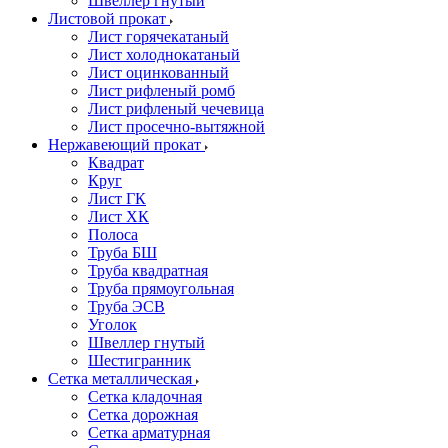
Швеллер гнутый
Листовой прокат
Лист горячекатаный
Лист холоднокатаный
Лист оцинкованный
Лист рифленый ромб
Лист рифленый чечевица
Лист просечно-вытяжной
Нержавеющий прокат
Квадрат
Круг
Лист ГК
Лист ХК
Полоса
Труба БШ
Труба квадратная
Труба прямоугольная
Труба ЭСВ
Уголок
Швеллер гнутый
Шестигранник
Сетка металлическая
Сетка кладочная
Сетка дорожная
Сетка арматурная