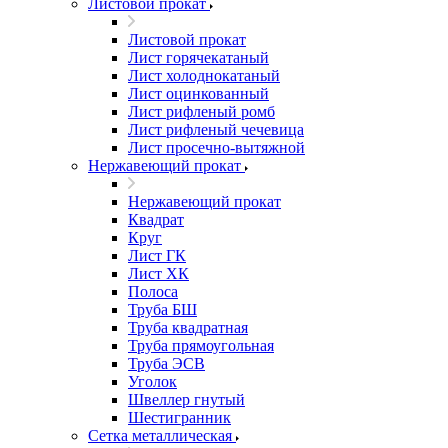
Листовой прокат
Листовой прокат
Лист горячекатаный
Лист холоднокатаный
Лист оцинкованный
Лист рифленый ромб
Лист рифленый чечевица
Лист просечно-вытяжной
Нержавеющий прокат
Нержавеющий прокат
Квадрат
Круг
Лист ГК
Лист ХК
Полоса
Труба БШ
Труба квадратная
Труба прямоугольная
Труба ЭСВ
Уголок
Швеллер гнутый
Шестигранник
Сетка металлическая