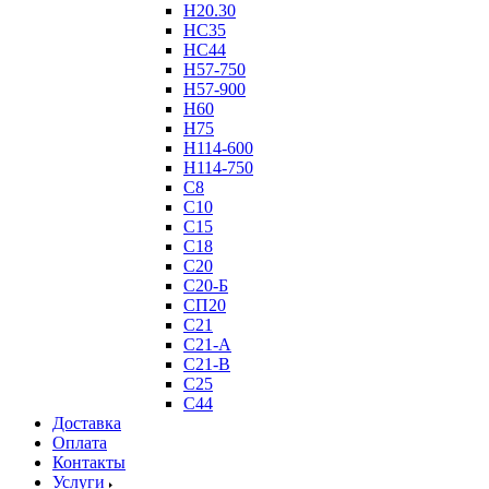
Н20.30
НС35
НС44
Н57-750
Н57-900
Н60
Н75
Н114-600
Н114-750
С8
С10
С15
С18
С20
С20-Б
СП20
С21
С21-А
С21-В
С25
С44
Доставка
Оплата
Контакты
Услуги