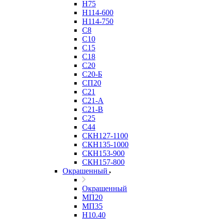
Н75
Н114-600
Н114-750
С8
С10
С15
С18
С20
С20-Б
СП20
С21
С21-А
С21-В
С25
С44
СКН127-1100
СКН135-1000
СКН153-900
СКН157-800
Окрашенный
Окрашенный
МП20
МП35
Н10.40