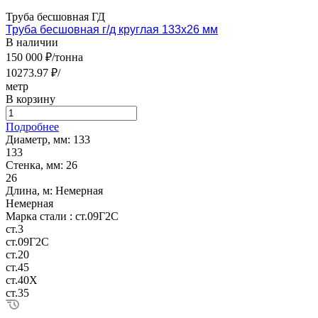
Труба бесшовная ГД
Труба бесшовная г/д круглая 133х26 мм
В наличии
150 000 ₽/тонна
10273.97 ₽/
метр
В корзину
Подробнее
Диаметр, мм:
133
133
Стенка, мм:
26
26
Длина, м:
Немерная
Немерная
Марка стали :
ст.09Г2С
ст.3
ст.09Г2С
ст.20
ст.45
ст.40Х
ст.35