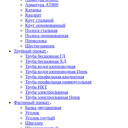
Арматура АТ800
Катанка
Квадрат
Круг стальной
Круг оцинкованный
Полоса стальная
Полоса оцинкованная
Проволока
Шестигранник
Трубный прокат
Труба бесшовная ГД
Труба бесшовная ХД
Труба водогазопроводная
Труба водогазопроводная Цинк
Труба профильная квадратная
Труба профильная прямоугольная
Труба НКТ
Труба электросварная
Труба электросварная Цинк
Фасонный прокат
Балка двутавровая
Уголок
Уголок гнутый
Швеллер