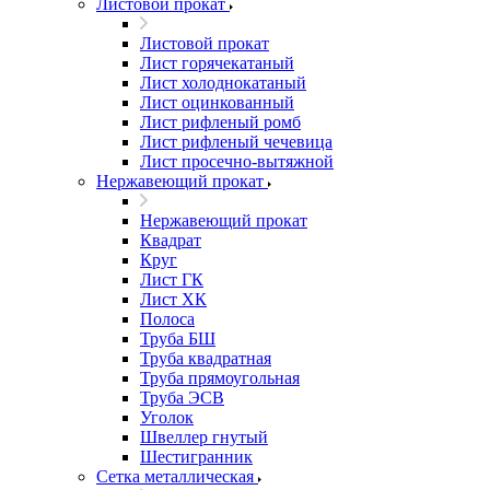
Листовой прокат
Листовой прокат
Лист горячекатаный
Лист холоднокатаный
Лист оцинкованный
Лист рифленый ромб
Лист рифленый чечевица
Лист просечно-вытяжной
Нержавеющий прокат
Нержавеющий прокат
Квадрат
Круг
Лист ГК
Лист ХК
Полоса
Труба БШ
Труба квадратная
Труба прямоугольная
Труба ЭСВ
Уголок
Швеллер гнутый
Шестигранник
Сетка металлическая