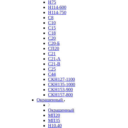
Н75
Н114-600
Н114-750
С8
С10
С15
С18
С20
С20-Б
СП20
С21
С21-А
С21-В
С25
С44
СКН127-1100
СКН135-1000
СКН153-900
СКН157-800
Окрашенный
Окрашенный
МП20
МП35
Н10.40