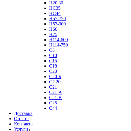
Н20.30
НС35
НС44
Н57-750
Н57-900
Н60
Н75
Н114-600
Н114-750
С8
С10
С15
С18
С20
С20-Б
СП20
С21
С21-А
С21-В
С25
С44
Доставка
Оплата
Контакты
Услуги