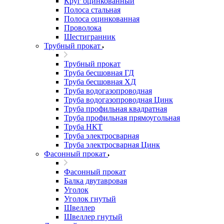
Круг оцинкованный
Полоса стальная
Полоса оцинкованная
Проволока
Шестигранник
Трубный прокат
Трубный прокат
Труба бесшовная ГД
Труба бесшовная ХД
Труба водогазопроводная
Труба водогазопроводная Цинк
Труба профильная квадратная
Труба профильная прямоугольная
Труба НКТ
Труба электросварная
Труба электросварная Цинк
Фасонный прокат
Фасонный прокат
Балка двутавровая
Уголок
Уголок гнутый
Швеллер
Швеллер гнутый