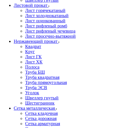
Швеллер гнутый
Листовой прокат
Лист горячекатаный
Лист холоднокатаный
Лист оцинкованный
Лист рифленый ромб
Лист рифленый чечевица
Лист просечно-вытяжной
Нержавеющий прокат
Квадрат
Круг
Лист ГК
Лист ХК
Полоса
Труба БШ
Труба квадратная
Труба прямоугольная
Труба ЭСВ
Уголок
Швеллер гнутый
Шестигранник
Сетка металлическая
Сетка кладочная
Сетка дорожная
Сетка арматурная