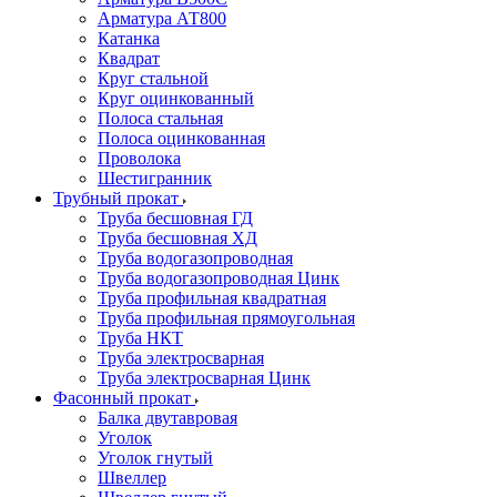
Арматура АТ800
Катанка
Квадрат
Круг стальной
Круг оцинкованный
Полоса стальная
Полоса оцинкованная
Проволока
Шестигранник
Трубный прокат
Труба бесшовная ГД
Труба бесшовная ХД
Труба водогазопроводная
Труба водогазопроводная Цинк
Труба профильная квадратная
Труба профильная прямоугольная
Труба НКТ
Труба электросварная
Труба электросварная Цинк
Фасонный прокат
Балка двутавровая
Уголок
Уголок гнутый
Швеллер