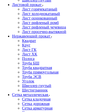
Швеллер гнутый
Листовой прокат
Лист горячекатаный
Лист холоднокатаный
Лист оцинкованный
Лист рифленый ромб
Лист рифленый чечевица
Лист просечно-вытяжной
Нержавеющий прокат
Квадрат
Круг
Лист ГК
Лист ХК
Полоса
Труба БШ
Труба квадратная
Труба прямоугольная
Труба ЭСВ
Уголок
Швеллер гнутый
Шестигранник
Сетка металлическая
Сетка кладочная
Сетка дорожная
Сетка арматурная