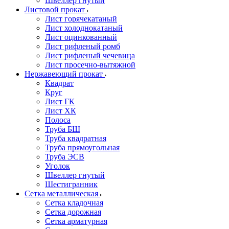
Швеллер гнутый
Листовой прокат
Лист горячекатаный
Лист холоднокатаный
Лист оцинкованный
Лист рифленый ромб
Лист рифленый чечевица
Лист просечно-вытяжной
Нержавеющий прокат
Квадрат
Круг
Лист ГК
Лист ХК
Полоса
Труба БШ
Труба квадратная
Труба прямоугольная
Труба ЭСВ
Уголок
Швеллер гнутый
Шестигранник
Сетка металлическая
Сетка кладочная
Сетка дорожная
Сетка арматурная