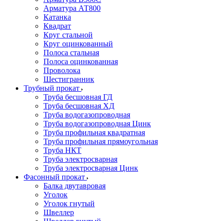
Арматура АТ800
Катанка
Квадрат
Круг стальной
Круг оцинкованный
Полоса стальная
Полоса оцинкованная
Проволока
Шестигранник
Трубный прокат
Труба бесшовная ГД
Труба бесшовная ХД
Труба водогазопроводная
Труба водогазопроводная Цинк
Труба профильная квадратная
Труба профильная прямоугольная
Труба НКТ
Труба электросварная
Труба электросварная Цинк
Фасонный прокат
Балка двутавровая
Уголок
Уголок гнутый
Швеллер