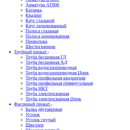
Арматура АТ800
Катанка
Квадрат
Круг стальной
Круг оцинкованный
Полоса стальная
Полоса оцинкованная
Проволока
Шестигранник
Трубный прокат
Труба бесшовная ГД
Труба бесшовная ХД
Труба водогазопроводная
Труба водогазопроводная Цинк
Труба профильная квадратная
Труба профильная прямоугольная
Труба НКТ
Труба электросварная
Труба электросварная Цинк
Фасонный прокат
Балка двутавровая
Уголок
Уголок гнутый
Швеллер