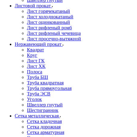
Швеллер гнутый
Листовой прокат
Лист горячекатаный
Лист холоднокатаный
Лист оцинкованный
Лист рифленый ромб
Лист рифленый чечевица
Лист просечно-вытяжной
Нержавеющий прокат
Квадрат
Круг
Лист ГК
Лист ХК
Полоса
Труба БШ
Труба квадратная
Труба прямоугольная
Труба ЭСВ
Уголок
Швеллер гнутый
Шестигранник
Сетка металлическая
Сетка кладочная
Сетка дорожная
Сетка арматурная