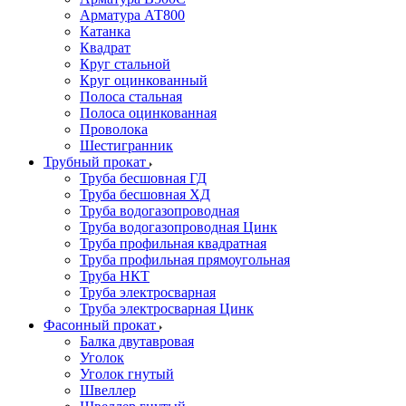
Арматура АТ800
Катанка
Квадрат
Круг стальной
Круг оцинкованный
Полоса стальная
Полоса оцинкованная
Проволока
Шестигранник
Трубный прокат
Труба бесшовная ГД
Труба бесшовная ХД
Труба водогазопроводная
Труба водогазопроводная Цинк
Труба профильная квадратная
Труба профильная прямоугольная
Труба НКТ
Труба электросварная
Труба электросварная Цинк
Фасонный прокат
Балка двутавровая
Уголок
Уголок гнутый
Швеллер