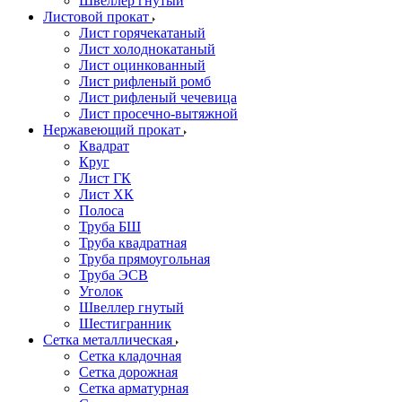
Швеллер гнутый
Листовой прокат
Лист горячекатаный
Лист холоднокатаный
Лист оцинкованный
Лист рифленый ромб
Лист рифленый чечевица
Лист просечно-вытяжной
Нержавеющий прокат
Квадрат
Круг
Лист ГК
Лист ХК
Полоса
Труба БШ
Труба квадратная
Труба прямоугольная
Труба ЭСВ
Уголок
Швеллер гнутый
Шестигранник
Сетка металлическая
Сетка кладочная
Сетка дорожная
Сетка арматурная