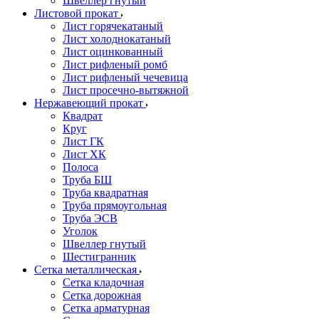
Швеллер гнутый
Листовой прокат
Лист горячекатаный
Лист холоднокатаный
Лист оцинкованный
Лист рифленый ромб
Лист рифленый чечевица
Лист просечно-вытяжной
Нержавеющий прокат
Квадрат
Круг
Лист ГК
Лист ХК
Полоса
Труба БШ
Труба квадратная
Труба прямоугольная
Труба ЭСВ
Уголок
Швеллер гнутый
Шестигранник
Сетка металлическая
Сетка кладочная
Сетка дорожная
Сетка арматурная