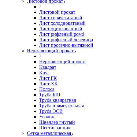
Листовой прокат
Листовой прокат
Лист горячекатаный
Лист холоднокатаный
Лист оцинкованный
Лист рифленый ромб
Лист рифленый чечевица
Лист просечно-вытяжной
Нержавеющий прокат
Нержавеющий прокат
Квадрат
Круг
Лист ГК
Лист ХК
Полоса
Труба БШ
Труба квадратная
Труба прямоугольная
Труба ЭСВ
Уголок
Швеллер гнутый
Шестигранник
Сетка металлическая