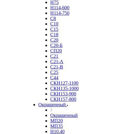
Н75
Н114-600
Н114-750
С8
С10
С15
С18
С20
С20-Б
СП20
С21
С21-А
С21-В
С25
С44
СКН127-1100
СКН135-1000
СКН153-900
СКН157-800
Окрашенный
Окрашенный
МП20
МП35
Н10.40