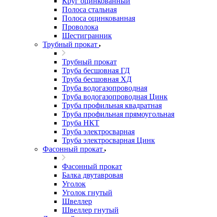
Круг оцинкованный
Полоса стальная
Полоса оцинкованная
Проволока
Шестигранник
Трубный прокат
Трубный прокат
Труба бесшовная ГД
Труба бесшовная ХД
Труба водогазопроводная
Труба водогазопроводная Цинк
Труба профильная квадратная
Труба профильная прямоугольная
Труба НКТ
Труба электросварная
Труба электросварная Цинк
Фасонный прокат
Фасонный прокат
Балка двутавровая
Уголок
Уголок гнутый
Швеллер
Швеллер гнутый