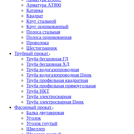
Арматура АТ800
Катанка
Квадрат
Круг стальной
Круг оцинкованный
Полоса стальная
Полоса оцинкованная
Проволока
Шестигранник
Трубный прокат
Труба бесшовная ГД
Труба бесшовная ХД
Труба водогазопроводная
Труба водогазопроводная Цинк
Труба профильная квадратная
Труба профильная прямоугольная
Труба НКТ
Труба электросварная
Труба электросварная Цинк
Фасонный прокат
Балка двутавровая
Уголок
Уголок гнутый
Швеллер