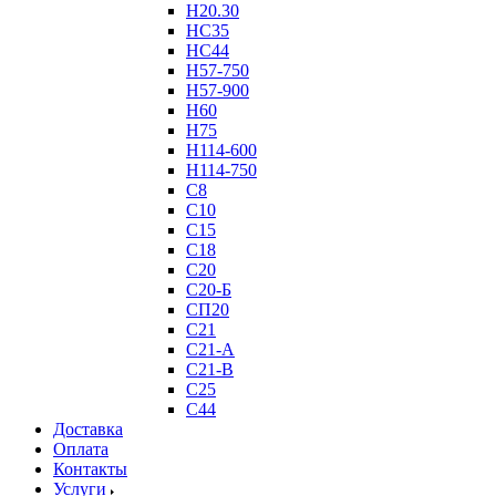
Н20.30
НС35
НС44
Н57-750
Н57-900
Н60
Н75
Н114-600
Н114-750
С8
С10
С15
С18
С20
С20-Б
СП20
С21
С21-А
С21-В
С25
С44
Доставка
Оплата
Контакты
Услуги