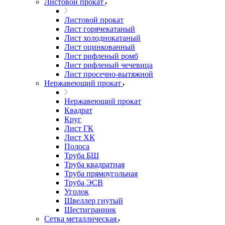
Листовой прокат
Листовой прокат
Лист горячекатаный
Лист холоднокатаный
Лист оцинкованный
Лист рифленый ромб
Лист рифленый чечевица
Лист просечно-вытяжной
Нержавеющий прокат
Нержавеющий прокат
Квадрат
Круг
Лист ГК
Лист ХК
Полоса
Труба БШ
Труба квадратная
Труба прямоугольная
Труба ЭСВ
Уголок
Швеллер гнутый
Шестигранник
Сетка металлическая