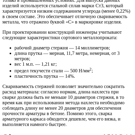
только в промышленных условиях. Для выпуска данных
изделий используется стальной сплав марки Ст3, который
характеризуется низким содержанием углерода (менее 0,22%)
в своем составе. Это обеспечивает отличную свариваемость
металла, что отражено буквой «С» в маркировке изделия.
При проектировании конструкций инженеры учитывают
следующие характеристики сортового металлопроката:
рабочий диаметр стержня — 14 миллиметров;
длина прутка — мерная, 11,7 метра, немерная, от 3
метров;
вес 1 м.п. — 1,21 кг;
2
предел текучести стали — 500 Н/мм
;
пластичность прутка — 14%.
Свариваемость стержней позволяет значительно сократить
расход материала: согласно нормам, длина нахлеста при
сварке должна быть не меньше 10 диаметров стержня, в то
время как при использовании метода нахлеста необходимо
соблюдать длину не менее 20 диаметров для обеспечения
прочности арматуры в бетоне. Помимо этого, сварка
арматурного каркаса обходится дешевле, чем его вязка, и
выполняется намного быстрее.