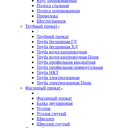
Круг оцинкованный
Полоса стальная
Полоса оцинкованная
Проволока
Шестигранник
Трубный прокат
Трубный прокат
Труба бесшовная ГД
Труба бесшовная ХД
Труба водогазопроводная
Труба водогазопроводная Цинк
Труба профильная квадратная
Труба профильная прямоугольная
Труба НКТ
Труба электросварная
Труба электросварная Цинк
Фасонный прокат
Фасонный прокат
Балка двутавровая
Уголок
Уголок гнутый
Швеллер
Швеллер гнутый