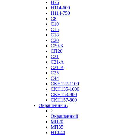
Н75
Н114-600
Н114-750
С8
С10
С15
С18
С20
С20-Б
СП20
С21
С21-А
С21-В
С25
С44
СКН127-1100
СКН135-1000
СКН153-900
СКН157-800
Окрашенный
Окрашенный
МП20
МП35
Н10.40