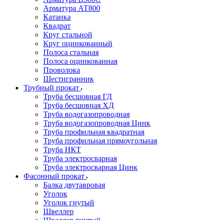
Арматура АТ800
Катанка
Квадрат
Круг стальной
Круг оцинкованный
Полоса стальная
Полоса оцинкованная
Проволока
Шестигранник
Трубный прокат
Труба бесшовная ГД
Труба бесшовная ХД
Труба водогазопроводная
Труба водогазопроводная Цинк
Труба профильная квадратная
Труба профильная прямоугольная
Труба НКТ
Труба электросварная
Труба электросварная Цинк
Фасонный прокат
Балка двутавровая
Уголок
Уголок гнутый
Швеллер