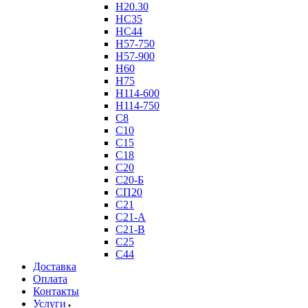
Н20.30
НС35
НС44
Н57-750
Н57-900
Н60
Н75
Н114-600
Н114-750
С8
С10
С15
С18
С20
С20-Б
СП20
С21
С21-А
С21-В
С25
С44
Доставка
Оплата
Контакты
Услуги