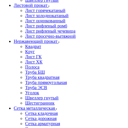
Швеллер гнутый
Листовой прокат
Лист горячекатаный
Лист холоднокатаный
Лист оцинкованный
Лист рифленый ромб
Лист рифленый чечевица
Лист просечно-вытяжной
Нержавеющий прокат
Квадрат
Круг
Лист ГК
Лист ХК
Полоса
Труба БШ
Труба квадратная
Труба прямоугольная
Труба ЭСВ
Уголок
Швеллер гнутый
Шестигранник
Сетка металлическая
Сетка кладочная
Сетка дорожная
Сетка арматурная