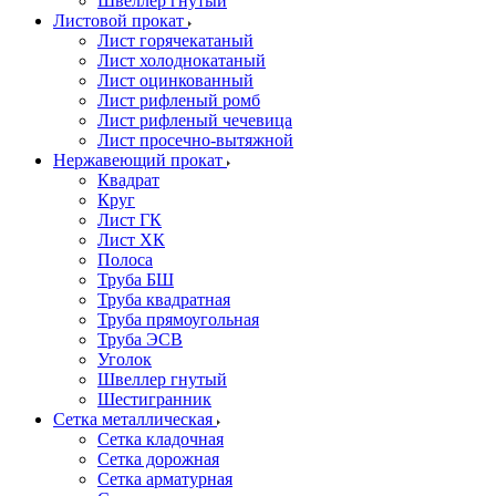
Швеллер гнутый
Листовой прокат
Лист горячекатаный
Лист холоднокатаный
Лист оцинкованный
Лист рифленый ромб
Лист рифленый чечевица
Лист просечно-вытяжной
Нержавеющий прокат
Квадрат
Круг
Лист ГК
Лист ХК
Полоса
Труба БШ
Труба квадратная
Труба прямоугольная
Труба ЭСВ
Уголок
Швеллер гнутый
Шестигранник
Сетка металлическая
Сетка кладочная
Сетка дорожная
Сетка арматурная