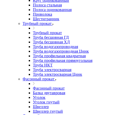
Круг оцинкованный
Полоса стальная
Полоса оцинкованная
Проволока
Шестигранник
Трубный прокат
Трубный прокат
Труба бесшовная ГД
Труба бесшовная ХД
Труба водогазопроводная
Труба водогазопроводная Цинк
Труба профильная квадратная
Труба профильная прямоугольная
Труба НКТ
Труба электросварная
Труба электросварная Цинк
Фасонный прокат
Фасонный прокат
Балка двутавровая
Уголок
Уголок гнутый
Швеллер
Швеллер гнутый