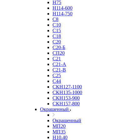
Н75
Н114-600
Н114-750
С8
С10
С15
С18
С20
С20-Б
СП20
С21
С21-А
С21-В
С25
С44
СКН127-1100
СКН135-1000
СКН153-900
СКН157-800
Окрашенный
Окрашенный
МП20
МП35
Н10.40