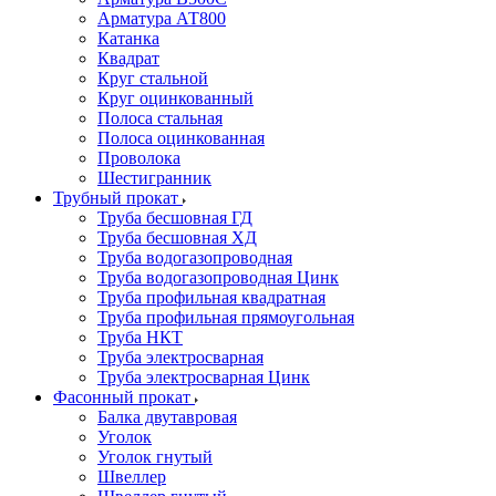
Арматура АТ800
Катанка
Квадрат
Круг стальной
Круг оцинкованный
Полоса стальная
Полоса оцинкованная
Проволока
Шестигранник
Трубный прокат
Труба бесшовная ГД
Труба бесшовная ХД
Труба водогазопроводная
Труба водогазопроводная Цинк
Труба профильная квадратная
Труба профильная прямоугольная
Труба НКТ
Труба электросварная
Труба электросварная Цинк
Фасонный прокат
Балка двутавровая
Уголок
Уголок гнутый
Швеллер