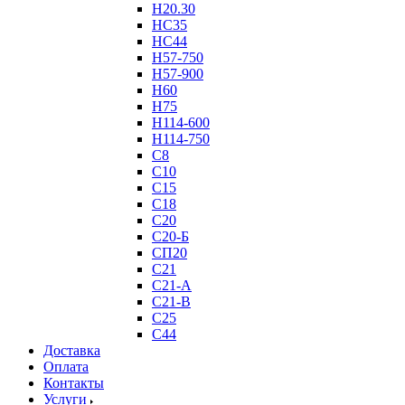
Н20.30
НС35
НС44
Н57-750
Н57-900
Н60
Н75
Н114-600
Н114-750
С8
С10
С15
С18
С20
С20-Б
СП20
С21
С21-А
С21-В
С25
С44
Доставка
Оплата
Контакты
Услуги