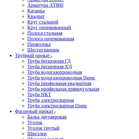
Арматура АТ800
Катанка
Квадрат
Круг стальной
Круг оцинкованный
Полоса стальная
Полоса оцинкованная
Проволока
Шестигранник
Трубный прокат
Труба бесшовная ГД
Труба бесшовная ХД
Труба водогазопроводная
Труба водогазопроводная Цинк
Труба профильная квадратная
Труба профильная прямоугольная
Труба НКТ
Труба электросварная
Труба электросварная Цинк
Фасонный прокат
Балка двутавровая
Уголок
Уголок гнутый
Швеллер