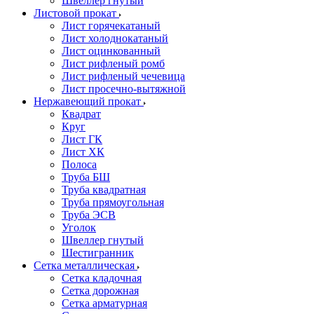
Швеллер гнутый
Листовой прокат
Лист горячекатаный
Лист холоднокатаный
Лист оцинкованный
Лист рифленый ромб
Лист рифленый чечевица
Лист просечно-вытяжной
Нержавеющий прокат
Квадрат
Круг
Лист ГК
Лист ХК
Полоса
Труба БШ
Труба квадратная
Труба прямоугольная
Труба ЭСВ
Уголок
Швеллер гнутый
Шестигранник
Сетка металлическая
Сетка кладочная
Сетка дорожная
Сетка арматурная